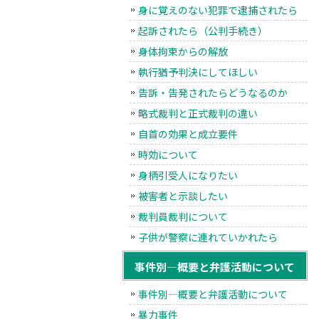
身に覚えのない犯罪で逮捕されたら
起訴されたら（公判手続き）
身体拘束からの解放
執行猶予判決にしてほしい
告訴・告発されたらどうなるのか
略式裁判と正式裁判の違い
自首の効果と成立要件
時効について
身柄引受人になりたい
被害者と示談したい
裁判員裁判について
子供が警察に連れていかれたら
事件別―概要と弁護活動について
事件別―概要と弁護活動について
暴力事件