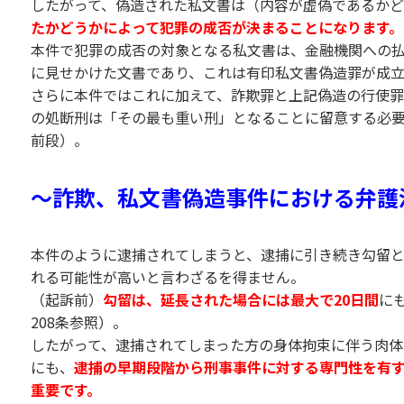
したがって、偽造された私文書は（内容が虚偽であるか
たかどうかによって犯罪の成否が決まることになります。
本件で犯罪の成否の対象となる私文書は、金融機関への
に見せかけた文書であり、これは有印私文書偽造罪が成
さらに本件ではこれに加えて、詐欺罪と上記偽造の行使
の処断刑は「その最も重い刑」となることに留意する必要
前段）。
〜詐欺、私文書偽造事件における弁護
本件のように逮捕されてしまうと、逮捕に引き続き勾留
れる可能性が高いと言わざるを得ません。
（起訴前）
勾留は、延長された場合には最大で20日間
に
208条参照）。
したがって、逮捕されてしまった方の身体拘束に伴う肉
にも、
逮捕の早期段階から刑事事件に対する専門性を有
重要です。