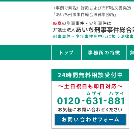
（事例で解説）詐欺および有印私文書偽造・
「あいち刑事事件総合法律事務所」