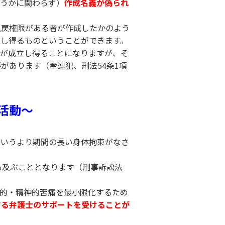
どうかに関わらず）
作成名義が偽られ
払戻権限がある者が作成したかのよう
立し得るものということができます。
罪が成立し得ることになりますが、そ
があります（牽連犯、刑法54条1項
活動〜
というより期間の長い身体拘束がなさ
も及ぶこととなります（刑事訴訟法
体的・精神的苦痛を最小限化するため
する弁護士のサポートを受けることが