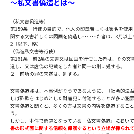
～私文書偽造とは〜
（私文書偽造等）
第159条 行使の目的で、他人の印章若しくは署名を使
関する文書若しくは図画を偽造し･･････た者は、3月以
2（以下、略）
（偽造私文書等行使）
第161条 前2条の文書又は図画を行使した者は、その
造し、又は虚偽の記載をした者と同一の刑に処する。
２ 前項の罪の未遂は、罰する。
文書偽造罪は、本事例がそうであるように、（社会的法
しば詐欺をはじめとした財産犯に付随することが多い犯罪
文書偽造と聞くと、多くの方は文書の内容を偽造するこ
う。
しかし、本件で問題となっている「私文書偽造」におい
書の形式面に関する信頼を保護するという立場が採られ