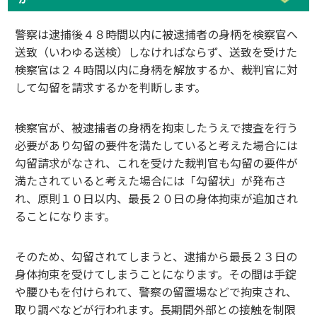
警察は逮捕後４８時間以内に被逮捕者の身柄を検察官へ
送致（いわゆる送検）しなければならず、送致を受けた
検察官は２４時間以内に身柄を解放するか、裁判官に対
して勾留を請求するかを判断します。
検察官が、被逮捕者の身柄を拘束したうえで捜査を行う
必要があり勾留の要件を満たしていると考えた場合には
勾留請求がなされ、これを受けた裁判官も勾留の要件が
満たされていると考えた場合には「勾留状」が発布さ
れ、原則１０日以内、最長２０日の身体拘束が追加され
ることになります。
そのため、勾留されてしまうと、逮捕から最長２３日の
身体拘束を受けてしまうことになります。その間は手錠
や腰ひもを付けられて、警察の留置場などで拘束され、
取り調べなどが行われます。長期間外部との接触を制限