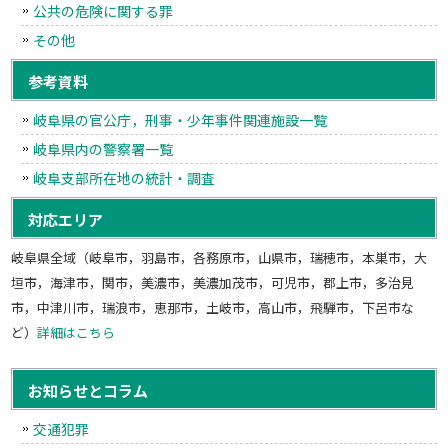
公共の危険に関する罪
その他
参考資料
岐阜県の官公庁，刑事・少年事件関連施設一覧
岐阜県内の警察署一覧
岐阜支部所在地の統計・調査
対応エリア
岐阜県全域（岐阜市，羽島市，各務原市，山県市，瑞穂市，本巣市，大
垣市，海津市，関市，美濃市，美濃加茂市，可児市，郡上市，多治見
市，中津川市，瑞浪市，恵那市，土岐市，高山市，飛騨市，下呂市な
ど）
詳細はこちら
お知らせとコラム
交通犯罪