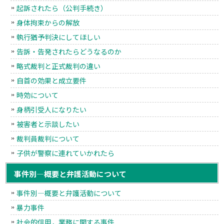
起訴されたら（公判手続き）
身体拘束からの解放
執行猶予判決にしてほしい
告訴・告発されたらどうなるのか
略式裁判と正式裁判の違い
自首の効果と成立要件
時効について
身柄引受人になりたい
被害者と示談したい
裁判員裁判について
子供が警察に連れていかれたら
事件別―概要と弁護活動について
事件別―概要と弁護活動について
暴力事件
社会的信用，業務に関する事件