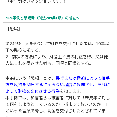
（本事例はフィクションです。）。
～本事例と恐喝罪（刑法249条1項）の成立〜
【恐喝】
第249条 人を恐喝して財物を交付させた者は、10年以
下の懲役に処する。
2 前項の方法により、財産上不法の利益を得、又は他
人にこれを得させた者も、同項と同様とする。
本条にいう「恐喝」とは、
暴行または脅迫によって相手
方を反抗を抑圧するに至らない程度に畏怖させ、それに
よって財物を交付させる行為
を指します。
本事例では、加害者らは被害者に対して「未成年に対し
て何をしようとしているのか。捕まってもいいのか。」
といった言葉で脅し、現金を交付させたとされていま