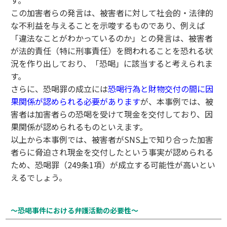
す。
この加害者らの発言は、被害者に対して社会的・法律的
な不利益を与えることを示唆するものであり、例えば
「違法なことがわかっているのか」との発言は、被害者
が法的責任（特に刑事責任）を問われることを恐れる状
況を作り出しており、「恐喝」に該当すると考えられま
す。
さらに、恐喝罪の成立には
恐喝行為と財物交付の間に因
果関係が認められる必要があります
が、本事例では、被
害者は加害者らの恐喝を受けて現金を交付しており、因
果関係が認められるものといえます。
以上から本事例では、被害者がSNS上で知り合った加害
者らに脅迫され現金を交付したという事実が認められる
ため、恐喝罪（249条1項）が成立する可能性が高いとい
えるでしょう。
〜恐喝事件における弁護活動の必要性〜