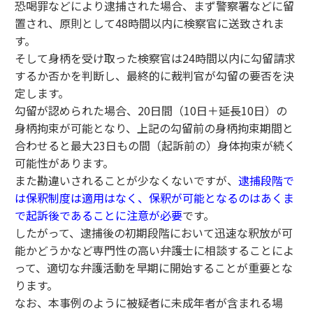
恐喝罪などにより逮捕された場合、まず警察署などに留
置され、原則として48時間以内に検察官に送致されま
す。
そして身柄を受け取った検察官は24時間以内に勾留請求
するか否かを判断し、最終的に裁判官が勾留の要否を決
定します。
勾留が認められた場合、20日間（10日＋延長10日）の
身柄拘束が可能となり、上記の勾留前の身柄拘束期間と
合わせると最大23日もの間（起訴前の）身体拘束が続く
可能性があります。
また勘違いされることが少なくないですが、
逮捕段階で
は保釈制度は適用はなく、保釈が可能となるのはあくま
で起訴後であることに注意が必要
です。
したがって、逮捕後の初期段階において迅速な釈放が可
能かどうかなど専門性の高い弁護士に相談することによ
って、適切な弁護活動を早期に開始することが重要とな
ります。
なお、本事例のように被疑者に未成年者が含まれる場