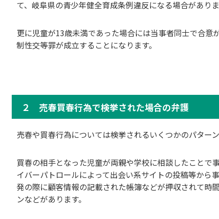
て、岐阜県の青少年健全育成条例違反になる場合がありま
更に児童が13歳未満であった場合には当事者同士で合意
制性交等罪が成立することになります。
２ 売春買春行為で検挙された場合の弁護
売春や買春行為については検挙されるいくつかのパターン
買春の相手となった児童が両親や学校に相談したことで
イバーパトロールによって出会い系サイトの投稿等から
発の際に顧客情報の記載された帳簿などが押収されて時
ンなどがあります。