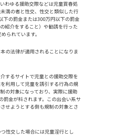
。いわゆる援助交際などは児童買春処
歳未満の者と性交、性交と類似した行
以下の罰金または300万円以下の罰金
手の紹介をすること）や勧誘を行った
定められています。
日本の法律が適用されることになりま
紹介するサイトで児童との援助交際を
業を利用して児童を誘引する行為の規
規制の対象になっており、実際に援助
下の罰金が科されます。この出会い系サ
春させようとする側も規制の対象とさ
つつ性交した場合には児童淫行とし