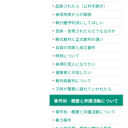
起訴されたら（公判手続き）
身体拘束からの解放
執行猶予判決にしてほしい
告訴・告発されたらどうなるのか
略式裁判と正式裁判の違い
自首の効果と成立要件
時効について
身柄引受人になりたい
被害者と示談したい
裁判員裁判について
子供が警察に連れていかれたら
事件別―概要と弁護活動について
事件別―概要と弁護活動について
暴力事件