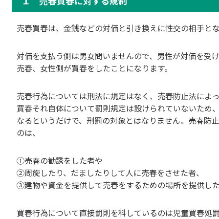
１ 売春買春に対する規制
売春買春は、金銭などの対価と引き換えに性交の相手と
対価を支払う側は男女問いませんので、男性が対価を受
売春、女性側が買春をしたことになります。
売春行為については刑法に規定はなく、売春防止法によ
買春それ自体について罰則規定は設けられていないため
なるというだけで、刑罰の対象とはなりません。売春防
のは、
①売春の勧誘をした者や
②周旋したり、だましたりして人に売春をさせた者、
③建物や資金を提供して売春をするための場所を提供し
買春行為について直接罰則を科しているのは児童買春処