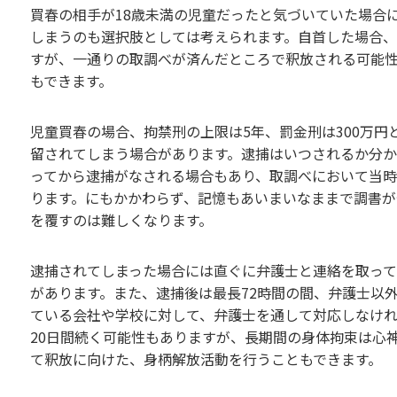
買春の相手が18歳未満の児童だったと気づいていた場合
しまうのも選択肢としては考えられます。自首した場合
すが、一通りの取調べが済んだところで釈放される可能
もできます。
児童買春の場合、拘禁刑の上限は5年、罰金刑は300万
留されてしまう場合があります。逮捕はいつされるか分
ってから逮捕がなされる場合もあり、取調べにおいて当
ります。にもかかわらず、記憶もあいまいなままで調書
を覆すのは難しくなります。
逮捕されてしまった場合には直ぐに弁護士と連絡を取っ
があります。また、逮捕後は最長72時間の間、弁護士以
ている会社や学校に対して、弁護士を通して対応しなけ
20日間続く可能性もありますが、長期間の身体拘束は心
て釈放に向けた、身柄解放活動を行うこともできます。