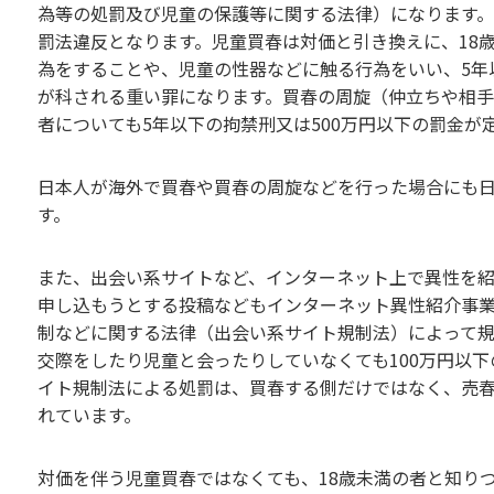
為等の処罰及び児童の保護等に関する法律）になります
罰法違反となります。児童買春は対価と引き換えに、18
為をすることや、児童の性器などに触る行為をいい、5年
が科される重い罪になります。買春の周旋（仲立ちや相
者についても5年以下の拘禁刑又は500万円以下の罰金が
日本人が海外で買春や買春の周旋などを行った場合にも
す。
また、出会い系サイトなど、インターネット上で異性を
申し込もうとする投稿などもインターネット異性紹介事
制などに関する法律（出会い系サイト規制法）によって
交際をしたり児童と会ったりしていなくても100万円以
イト規制法による処罰は、買春する側だけではなく、売
れています。
対価を伴う児童買春ではなくても、18歳未満の者と知り