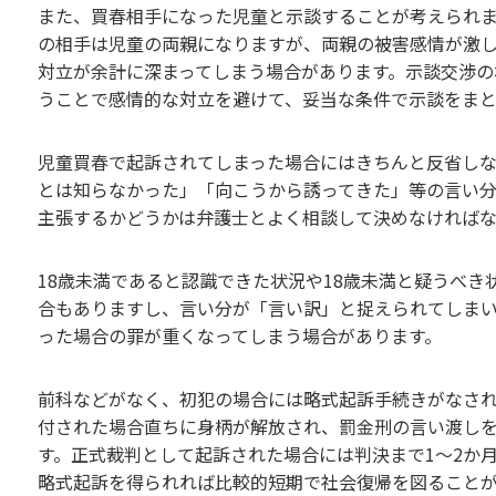
また、買春相手になった児童と示談することが考えられま
の相手は児童の両親になりますが、両親の被害感情が激
対立が余計に深まってしまう場合があります。示談交渉の
うことで感情的な対立を避けて、妥当な条件で示談をまと
児童買春で起訴されてしまった場合にはきちんと反省しな
とは知らなかった」「向こうから誘ってきた」等の言い
主張するかどうかは弁護士とよく相談して決めなければ
18歳未満であると認識できた状況や18歳未満と疑うべ
合もありますし、言い分が「言い訳」と捉えられてしま
った場合の罪が重くなってしまう場合があります。
前科などがなく、初犯の場合には略式起訴手続きがなさ
付された場合直ちに身柄が解放され、罰金刑の言い渡し
す。正式裁判として起訴された場合には判決まで1～2か
略式起訴を得られれば比較的短期で社会復帰を図ること