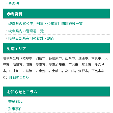
その他
参考資料
岐阜県の官公庁，刑事・少年事件関連施設一覧
岐阜県内の警察署一覧
岐阜支部所在地の統計・調査
対応エリア
岐阜県全域（岐阜市，羽島市，各務原市，山県市，瑞穂市，本巣市，大
垣市，海津市，関市，美濃市，美濃加茂市，可児市，郡上市，多治見
市，中津川市，瑞浪市，恵那市，土岐市，高山市，飛騨市，下呂市な
ど）
詳細はこちら
お知らせとコラム
交通犯罪
刑事事件