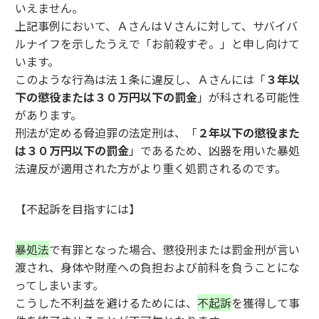
いえません。
上記事例において、ＡさんはＶさんに対して、サバイバ
ルナイフを示したうえで「お前殺すぞ。」と申し向けて
います。
このような行為は法１条に違反し、Ａさんには「
３年以
下の懲役または３０万円以下の罰金
」が科される可能性
があります。
刑法が定める脅迫罪の法定刑は、「
２年以下の懲役また
は３０万円以下の罰金
」であるため、凶器を用いた暴処
法違反が適用された方がより重く処罰されるのです。
【不起訴を目指すには】
暴処法
で有罪となった場合、懲役刑または罰金刑が言い
渡され、身体や財産への負担および前科を負うことにな
ってしまいます。
こうした不利益を避けるためには、
不起訴
を獲得して事