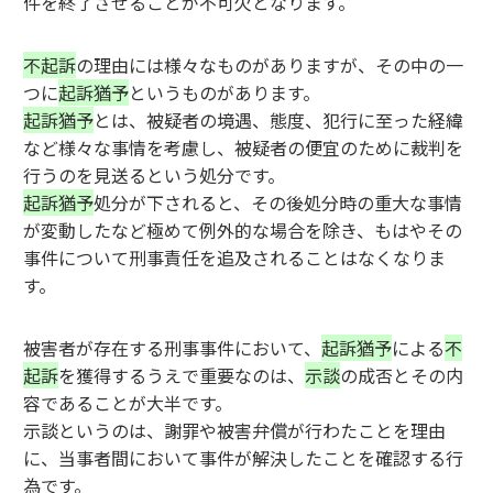
件を終了させることが不可欠となります。
不起訴
の理由には様々なものがありますが、その中の一
つに
起訴猶予
というものがあります。
起訴猶予
とは、被疑者の境遇、態度、犯行に至った経緯
など様々な事情を考慮し、被疑者の便宜のために裁判を
行うのを見送るという処分です。
起訴猶予
処分が下されると、その後処分時の重大な事情
が変動したなど極めて例外的な場合を除き、もはやその
事件について刑事責任を追及されることはなくなりま
す。
被害者が存在する刑事事件において、
起訴猶予
による
不
起訴
を獲得するうえで重要なのは、
示談
の成否とその内
容であることが大半です。
示談というのは、謝罪や被害弁償が行わたことを理由
に、当事者間において事件が解決したことを確認する行
為です。