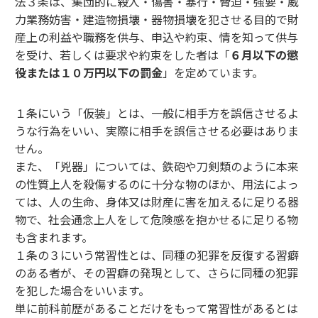
法３条は、集団的に殺人・傷害・暴行・脅迫・強要・威
力業務妨害・建造物損壊・器物損壊を犯させる目的で財
産上の利益や職務を供与、申込や約束、情を知って供与
を受け、若しくは要求や約束をした者は「
６月以下の懲
役または１０万円以下の罰金
」を定めています。
１条にいう「仮装」とは、一般に相手方を誤信させるよ
うな行為をいい、実際に相手を誤信させる必要はありま
せん。
また、「兇器」については、鉄砲や刀剣類のように本来
の性質上人を殺傷するのに十分な物のほか、用法によっ
ては、人の生命、身体又は財産に害を加えるに足りる器
物で、社会通念上人をして危険感を抱かせるに足りる物
も含まれます。
１条の３にいう常習性とは、同種の犯罪を反復する習癖
のある者が、その習癖の発現として、さらに同種の犯罪
を犯した場合をいいます。
単に前科前歴があることだけをもって常習性があるとは