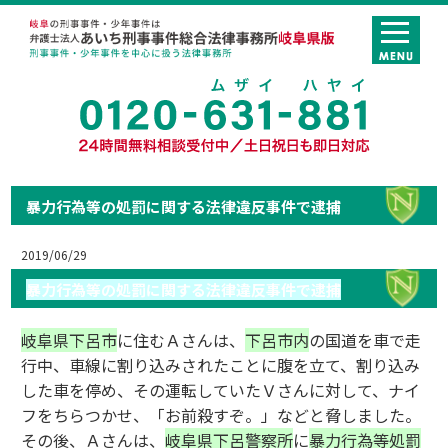
暴力行為等の処罰に関する法律違反事件で逮捕
2019/06/29
暴力行為等の処罰に関する法律違反事件で逮捕
岐阜県下呂市
に住むＡさんは、
下呂市内
の国道を車で走
行中、車線に割り込みされたことに腹を立て、割り込み
した車を停め、その運転していたＶさんに対して、ナイ
フをちらつかせ、「お前殺すぞ。」などと脅しました。
その後、Ａさんは、
岐阜県下呂警察所
に
暴力行為等処罰