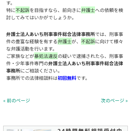
す。
特に
不起訴
を目指すなら、前向きに
弁護士
への依頼を検
討してみてはいかがでしょうか。
弁護士法人あいち刑事事件総合法律事務所
では、刑事事
件の豊富な経験を有する
弁護士
が、
不起訴
に向けて様々
な弁護活動を行います。
ご家族などが
暴処法違反
の疑いで逮捕されたら、刑事事
件・少年事件専門の
弁護士法人あいち刑事事件総合法律
事務所
にご相談ください。
事務所での法律相談料は
初回無料
です。
« 前のページ
次のページ »