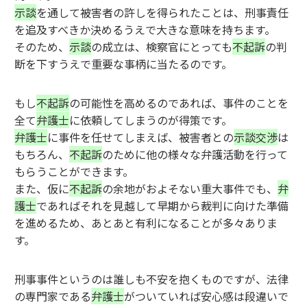
示談
を通して被害者の許しを得られたことは、刑事責任
を追及すべきか決めるうえで大きな意味を持ちます。
そのため、
示談
の成立は、検察官にとっても
不起訴
の判
断を下すうえで重要な事柄に当たるのです。
もし
不起訴
の可能性を高めるのであれば、事件のことを
全て
弁護士
に依頼してしまうのが得策です。
弁護士
に事件を任せてしまえば、被害者との
示談交渉
は
もちろん、
不起訴
のために他の様々な弁護活動を行って
もらうことができます。
また、仮に
不起訴
の余地がおよそない重大事件でも、
弁
護士
であればそれを見越して早期から裁判に向けた準備
を進めるため、あとあと有利になることが多々ありま
す。
刑事事件というのは誰しも不安を抱くものですが、法律
の専門家である
弁護士
がついていれば安心感は段違いで