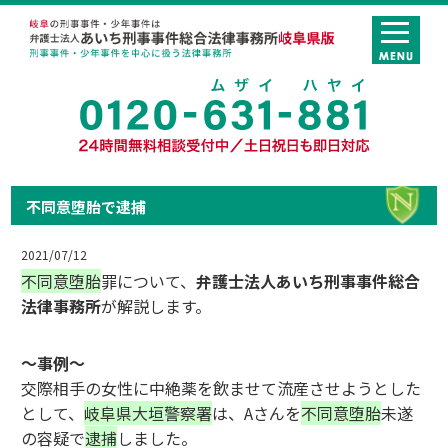
不同意堕胎で逮捕
2021/07/12
不同意堕胎
罪について、
弁護士法人あいち刑事事件総合
法律事務所
が解説します。
～事例～
交際相手の女性に中絶薬を飲ませて流産させようとした
として、
岐阜県大垣警察署
は、Aさんを
不同意堕胎
未遂
の容疑で
逮捕
しました。