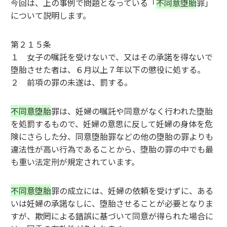
今回は、上の事例で問題となっている「
不同意堕胎
罪」
について説明します。
第２１５条
１ 女子の嘱託を受けないで、又はその承諾を得ないで
堕胎させた者は、６月以上７年以下の懲役に処する。
２ 前項の罪の未遂は、罰する。
不同意堕胎
罪は、妊婦の嘱託や同意がなく行われた堕胎
を処罰するもので、妊婦の意思に反して妊婦の身体を危
険にさらした分、同意堕胎罪などの他の堕胎の罪よりも
違法性が高い行為であることから、堕胎の罪の中でも最
も重い法定刑が規定されています。
不同意堕胎
罪の成立には、妊婦の依頼を受けずに、ある
いは妊婦の承諾なしに、堕胎させることが必要となりま
すが、欺罔による錯誤に基づいて同意が得られた場合に