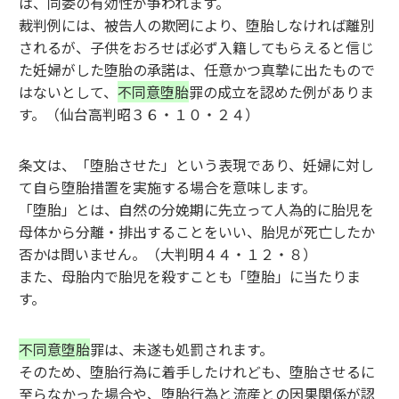
は、同委の有効性が争われます。
裁判例には、被告人の欺罔により、堕胎しなければ離別
されるが、子供をおろせば必ず入籍してもらえると信じ
た妊婦がした堕胎の承諾は、任意かつ真摯に出たもので
はないとして、
不同意堕胎
罪の成立を認めた例がありま
す。（仙台高判昭３６・１０・２４）
条文は、「堕胎させた」という表現であり、妊婦に対し
て自ら堕胎措置を実施する場合を意味します。
「堕胎」とは、自然の分娩期に先立って人為的に胎児を
母体から分離・排出することをいい、胎児が死亡したか
否かは問いません。（大判明４４・１２・８）
また、母胎内で胎児を殺すことも「堕胎」に当たりま
す。
不同意堕胎
罪は、未遂も処罰されます。
そのため、堕胎行為に着手したけれども、堕胎させるに
至らなかった場合や、堕胎行為と流産との因果関係が認