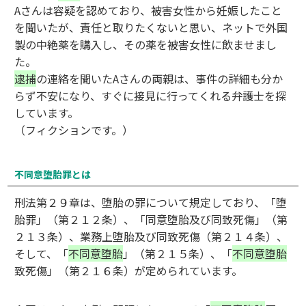
Aさんは容疑を認めており、被害女性から妊娠したこと
を聞いたが、責任と取りたくないと思い、ネットで外国
製の中絶薬を購入し、その薬を被害女性に飲ませまし
た。
逮捕
の連絡を聞いたAさんの両親は、事件の詳細も分か
らず不安になり、すぐに接見に行ってくれる弁護士を探
しています。
（フィクションです。）
不同意堕胎罪とは
刑法第２９章は、堕胎の罪について規定しており、「堕
胎罪」（第２１２条）、「同意堕胎及び同致死傷」（第
２１３条）、業務上堕胎及び同致死傷（第２１４条）、
そして、「
不同意堕胎
」（第２１５条）、「
不同意堕胎
致死傷」（第２１６条）が定められています。