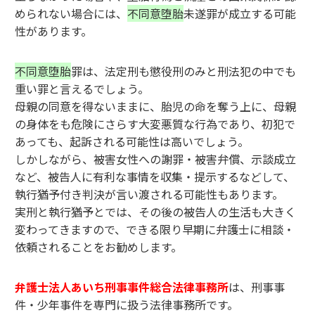
められない場合には、
不同意堕胎
未遂罪が成立する可能
性があります。
不同意堕胎
罪は、法定刑も懲役刑のみと刑法犯の中でも
重い罪と言えるでしょう。
母親の同意を得ないままに、胎児の命を奪う上に、母親
の身体をも危険にさらす大変悪質な行為であり、初犯で
あっても、起訴される可能性は高いでしょう。
しかしながら、被害女性への謝罪・被害弁償、示談成立
など、被告人に有利な事情を収集・提示するなどして、
執行猶予付き判決が言い渡される可能性もあります。
実刑と執行猶予とでは、その後の被告人の生活も大きく
変わってきますので、できる限り早期に弁護士に相談・
依頼されることをお勧めします。
弁護士法人あいち刑事事件総合法律事務所
は、刑事事
件・少年事件を専門に扱う法律事務所です。