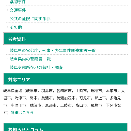
薬物事件
交通事件
公共の危険に関する罪
その他
参考資料
岐阜県の官公庁，刑事・少年事件関連施設一覧
岐阜県内の警察署一覧
岐阜支部所在地の統計・調査
対応エリア
岐阜県全域（岐阜市，羽島市，各務原市，山県市，瑞穂市，本巣市，大
垣市，海津市，関市，美濃市，美濃加茂市，可児市，郡上市，多治見
市，中津川市，瑞浪市，恵那市，土岐市，高山市，飛騨市，下呂市な
ど）
詳細はこちら
お知らせとコラム