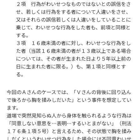
２項 行為がわいせつなものではないとの誤信をさ
せ、若しくは行為をする者について人違いをさせ、
又はそれらの誤信若しくは人違いをしていることに
乗じて、わいせつな行為をした者も、前項と同様と
する。
３項 １６歳未満の者に対し、わいせつな行為をし
た者（当該１６歳未満の者が１３歳以上である場合
については、その者が生まれた日より５年以上前の
日に生まれた者に限る。）も、第１項と同様とす
る。
今回のＡさんのケースでは、「Ｖさんの背後に回り込ん
で後ろから胸を揉みしだいた」という事件を想定してい
ます。
道端で突然見知らぬ人から身体を触られるような行為は
「同意しない意思を…表明…するいとまがない」（刑法
１７６条１項５号）と言えるため、その状態で胸を揉み
しだくというわいせつ行為をした場合には不同意わいせ