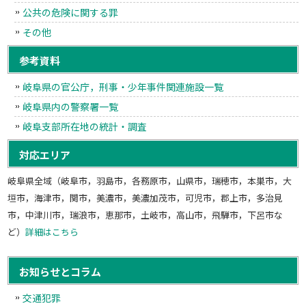
公共の危険に関する罪
その他
参考資料
岐阜県の官公庁，刑事・少年事件関連施設一覧
岐阜県内の警察署一覧
岐阜支部所在地の統計・調査
対応エリア
岐阜県全域（岐阜市，羽島市，各務原市，山県市，瑞穂市，本巣市，大
垣市，海津市，関市，美濃市，美濃加茂市，可児市，郡上市，多治見
市，中津川市，瑞浪市，恵那市，土岐市，高山市，飛騨市，下呂市な
ど）
詳細はこちら
お知らせとコラム
交通犯罪