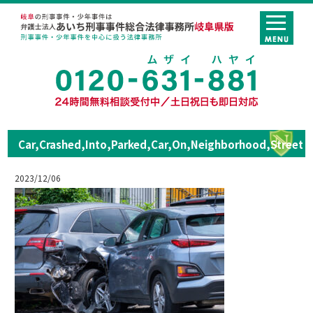
Car,Crashed,Into,Parked,Car,On,Neighborhood,Street
2023/12/06