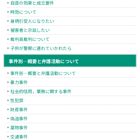
自首の効果と成立要件
時効について
身柄引受人になりたい
被害者と示談したい
裁判員裁判について
子供が警察に連れていかれたら
事件別―概要と弁護活動について
事件別―概要と弁護活動について
暴力事件
社会的信用，業務に関する事件
性犯罪
財産事件
偽造事件
薬物事件
交通事件