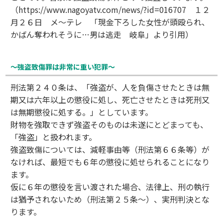
（https://www.nagoyatv.com/news/?id=016707 １２
月２６日 メ～テレ 「現金下ろした女性が頭殴られ、
かばん奪われそうに…男は逃走 岐阜」より引用）
～強盗致傷罪は非常に重い犯罪～
刑法第２４０条は、「強盗が、人を負傷させたときは無
期又は六年以上の懲役に処し、死亡させたときは死刑又
は無期懲役に処する。」としています。
財物を強取できず強盗そのものは未遂にとどまっても、
「強盗」と扱われます。
強盗致傷については、減軽事由等（刑法第６６条等）が
なければ、最短でも６年の懲役に処せられることになり
ます。
仮に６年の懲役を言い渡された場合、法律上、刑の執行
は猶予されないため（刑法第２５条～）、実刑判決とな
ります。