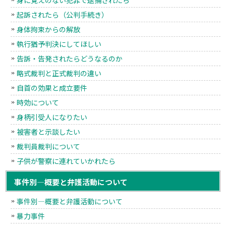
起訴されたら（公判手続き）
身体拘束からの解放
執行猶予判決にしてほしい
告訴・告発されたらどうなるのか
略式裁判と正式裁判の違い
自首の効果と成立要件
時効について
身柄引受人になりたい
被害者と示談したい
裁判員裁判について
子供が警察に連れていかれたら
事件別―概要と弁護活動について
事件別―概要と弁護活動について
暴力事件