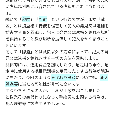
に少年鑑別所に収容されている少年もこれに当たりま
す。
続いて「
蔵匿
」「
隠避
」という行為ですが、まず「蔵
匿」とは捜査権の行使を侵害して犯人の発見又は逮捕を
妨害する事を認識し、犯人に発見又は逮捕を免れる場所
を供給すること及び場所を提供して犯人をかくまうこと
をいいます。
そして「隠避」とは蔵匿以外の方法によって、犯人の発
見又は逮捕を免れさせる一切の方法を意味します。
具体的には、逃走資金を援助したり、逃走用の車や、逃
走時に使用する携帯電話機を用意したりする行為が隠避
に当たり、今回のような
身代わり出頭
についても、
犯人
隠避罪
に当たる可能性が非常に高いです。
すなわちＡさんの妻が、「私が事故を起こしました。」
と従業員の身代わりになって警察署に出頭する行為は、
犯人隠避罪に該当するでしょう。