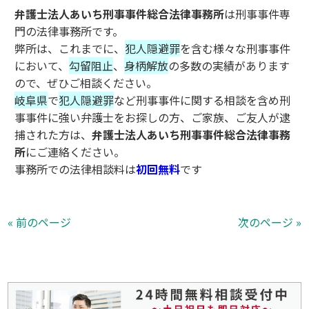
弁護士法人あいち刑事事件総合法律事務所
は刑事事件専
門の法律事務所です。
弊所は、これまでに、
犯人隠避罪
を含む様々な刑事事件
において、
勾留阻止
、
身柄解放
の多数の実績があります
ので、ぜひご相談ください。
岐阜県
で
犯人隠避罪
など刑事事件に関する相談を含め刑
事事件に強い弁護士をお探しの方、ご家族、ご友人が逮
捕された方は、
弁護士法人あいち刑事事件総合法律事務
所
にご連絡ください。
事務所での法律相談料は
初回無料
です
« 前のページ
次のページ »