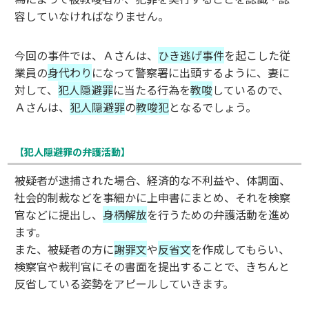
容していなければなりません。
今回の事件では、Ａさんは、
ひき逃げ事件
を起こした従
業員の
身代わり
になって警察署に出頭するように、妻に
対して、
犯人隠避罪
に当たる行為を
教唆
しているので、
Ａさんは、
犯人隠避罪
の
教唆犯
となるでしょう。
【犯人隠避罪の弁護活動】
被疑者が逮捕された場合、経済的な不利益や、体調面、
社会的制裁などを事細かに上申書にまとめ、それを検察
官などに提出し、
身柄解放
を行うための弁護活動を進め
ます。
また、被疑者の方に
謝罪文
や
反省文
を作成してもらい、
検察官や裁判官にその書面を提出することで、きちんと
反省している姿勢をアピールしていきます。