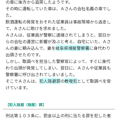
の車に後方から追突したようです。
その時に運転していた車は、Ａさんの会社名義の車でし
た。
飲酒運転の発覚をおそれた従業員は事故現場から逃走し
て、Ａさんに助けを求めました。
Ａさんは、従業員が警察に逮捕されてしまうと、翌日か
らの会社の運営に影響が及ぶと考え、自宅にいた、Ａさ
んの妻に頼み込んで、妻を
岐阜県揖斐警察署
に身代わり
出頭させたのです。
しかし、取調べを担当した警察官によって、すぐに身代
わり出頭が発覚してしまい、翌日に、Ａさんや従業員も
警察署に呼び出されてしまいました。
そこでＡさんは、
犯人隠避罪
の
教唆犯
として取調べを受
けています。
【犯人隠避（隠匿）罪】
刑法第１０３条に、罰金以上の刑に当たる罪を犯した者