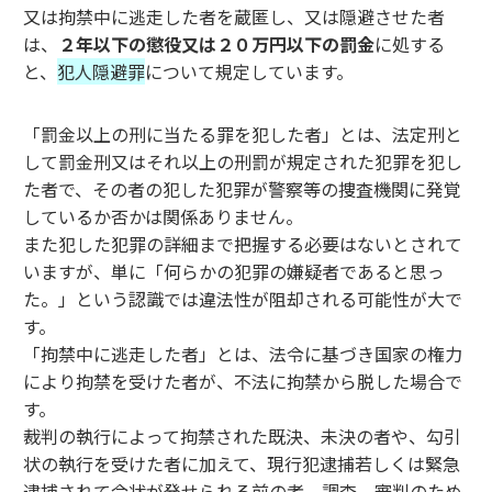
又は拘禁中に逃走した者を蔵匿し、又は隠避させた者
は、
２年以下の懲役又は２０万円以下の罰金
に処する
と、
犯人隠避罪
について規定しています。
「罰金以上の刑に当たる罪を犯した者」とは、法定刑と
して罰金刑又はそれ以上の刑罰が規定された犯罪を犯し
た者で、その者の犯した犯罪が警察等の捜査機関に発覚
しているか否かは関係ありません。
また犯した犯罪の詳細まで把握する必要はないとされて
いますが、単に「何らかの犯罪の嫌疑者であると思っ
た。」という認識では違法性が阻却される可能性が大で
す。
「拘禁中に逃走した者」とは、法令に基づき国家の権力
により拘禁を受けた者が、不法に拘禁から脱した場合で
す。
裁判の執行によって拘禁された既決、未決の者や、勾引
状の執行を受けた者に加えて、現行犯逮捕若しくは緊急
逮捕されて令状が発せられる前の者、調査、審判のため