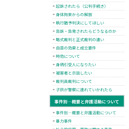
起訴されたら（公判手続き）
身体拘束からの解放
執行猶予判決にしてほしい
告訴・告発されたらどうなるのか
略式裁判と正式裁判の違い
自首の効果と成立要件
時効について
身柄引受人になりたい
被害者と示談したい
裁判員裁判について
子供が警察に連れていかれたら
事件別―概要と弁護活動について
事件別―概要と弁護活動について
暴力事件