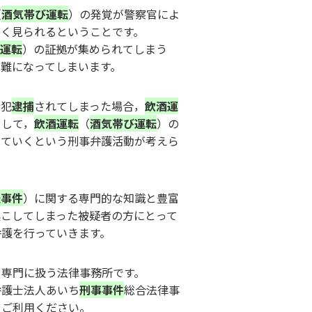
（
酒気帯び運転
）の発覚が警察官によ
く見られるということです。
運転
）の証拠が集められてしまう
難になってしまいます。
行犯
逮捕
されてしまった場合，
飲酒運
らして，
飲酒運転
（
酒気帯び運転
）の
していくという刑事弁護活動が考えら
転事件
）に関する専門的な知識と豊富
起こしてしまった被疑者の方にとって
護を行っていきます。
を専門に扱う法律事務所です。
弁護士法人あいち
刑事事件
総合法律事
をご利用ください。