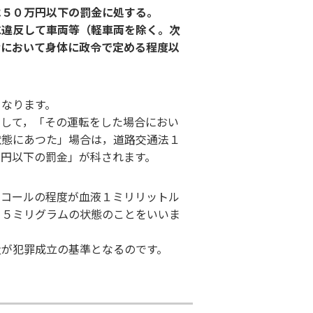
は５０万円以下の罰金に処する。
に違反して車両等（軽車両を除く。次
合において身体に政令で定める程度以
となります。
をして，「その運転をした場合におい
状態にあつた」場合は，道路交通法１
万円以下の罰金」が科されます。
ルコールの程度が血液１ミリリットル
１５ミリグラムの状態のことをいいま
量が犯罪成立の基準となるのです。