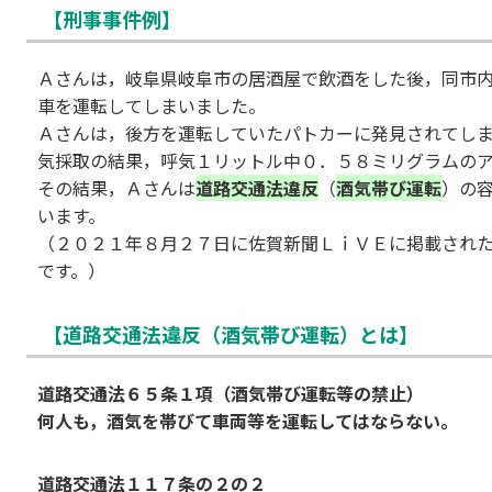
【刑事事件例】
Ａさんは，岐阜県岐阜市の居酒屋で飲酒をした後，同市
車を運転してしまいました。
Ａさんは，後方を運転していたパトカーに発見されてし
気採取の結果，呼気１リットル中０．５８ミリグラムの
その結果，Ａさんは
道路交通法違反
（
酒気帯び運転
）の
います。
（２０２１年８月２７日に佐賀新聞ＬｉＶＥに掲載され
です。）
【道路交通法違反（酒気帯び運転）とは】
道路交通法６５条１項（酒気帯び運転等の禁止）
何人も，酒気を帯びて車両等を運転してはならない。
道路交通法１１７条の２の２