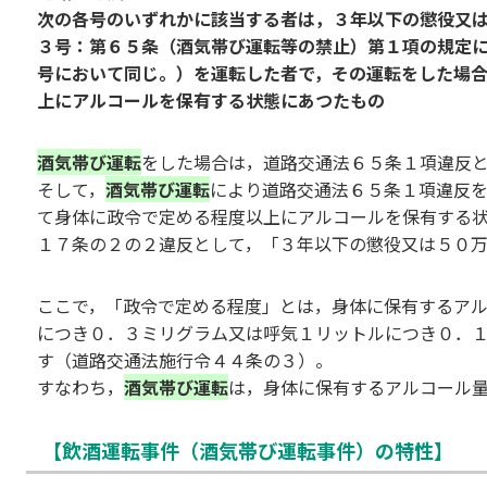
次の各号のいずれかに該当する者は，３年以下の懲役又
３号：第６５条（酒気帯び運転等の禁止）第１項の規定
号において同じ。）を運転した者で，その運転をした場
上にアルコールを保有する状態にあつたもの
酒気帯び運転
をした場合は，道路交通法６５条１項違反
そして，
酒気帯び運転
により道路交通法６５条１項違反
て身体に政令で定める程度以上にアルコールを保有する
１７条の２の２違反として，「３年以下の懲役又は５０
ここで，「政令で定める程度」とは，身体に保有するア
につき０．３ミリグラム又は呼気１リットルにつき０．
す（道路交通法施行令４４条の３）。
すなわち，
酒気帯び運転
は，身体に保有するアルコール
【飲酒運転事件（酒気帯び運転事件）の特性】