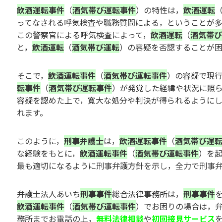
飲酒運転事件
（
酒気帯び運転事件
）の特性は，
飲酒運転
ってなされる呼気検査や職務質問による，ということが多
この警察官による呼気検査によって，
飲酒運転
（
酒気帯び
と，
飲酒運転
（
酒気帯び運転
）の容疑を否認することが困
そこで，
飲酒運転事件
（
酒気帯び運転事件
）の容疑で現
転事件
（
酒気帯び運転事件
）が発覚した経緯や状況に照
容疑を認めた上で，寛大な処分や判決が得られるように
れます。
このように，
刑事弁護士
は，
飲酒運転事件
（
酒気帯び運
な経験をもとに，
飲酒運転事件
（
酒気帯び運転事件
）を
最も適切になるように刑事弁護方針を示し，全力で刑事弁
弁護士法人あいち
刑事事件
総合法律事務所は，
刑事事件
飲酒運転事件
（
酒気帯び運転事件
）でお困りの場合は，
務所までお電話の上，
無料法律相談
や
初回接見サービス