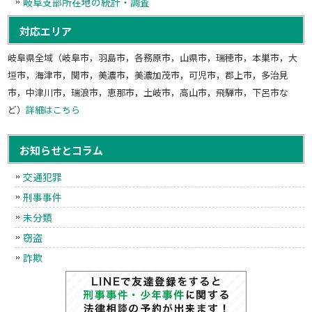
岐阜支部所在地の統計・調査
対応エリア
岐阜県全域（岐阜市，羽島市，各務原市，山県市，瑞穂市，本巣市，大
垣市，海津市，関市，美濃市，美濃加茂市，可児市，郡上市，多治見
市，中津川市，瑞浪市，恵那市，土岐市，高山市，飛騨市，下呂市な
ど）
詳細はこちら
お知らせとコラム
交通犯罪
刑事事件
未分類
窃盗
詐欺