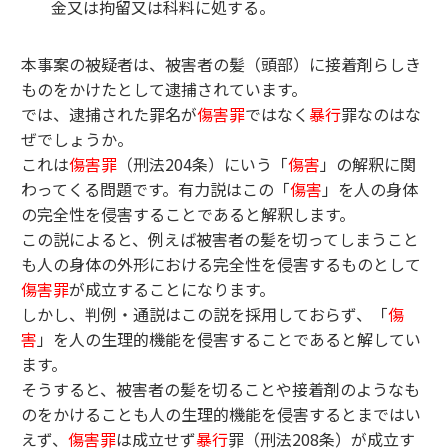
金又は拘留又は科料に処する。
本事案の被疑者は、被害者の髪（頭部）に接着剤らしき
ものをかけたとして逮捕されています。
では、逮捕された罪名が
傷害罪
ではなく
暴行
罪なのはな
ぜでしょうか。
これは
傷害罪
（刑法204条）にいう「
傷害
」の解釈に関
わってくる問題です。有力説はこの「
傷害
」を人の身体
の完全性を侵害することであると解釈します。
この説によると、例えば被害者の髪を切ってしまうこと
も人の身体の外形における完全性を侵害するものとして
傷害罪
が成立することになります。
しかし、判例・通説はこの説を採用しておらず、「
傷
害
」を人の生理的機能を侵害することであると解してい
ます。
そうすると、被害者の髪を切ることや接着剤のようなも
のをかけることも人の生理的機能を侵害するとまではい
えず、
傷害罪
は成立せず
暴行
罪（刑法208条）が成立す