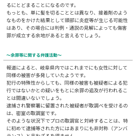
るにとどまることになるのです。
もっとも、単に髪を切ることとは異なり、接着剤のよう
なものをかけた結果として頭部に炎症等が生じる可能性
はあり、その場合には判例・通説の見解によっても傷害
罪が成立する余地があると言えるでしょう。
～余罪等に関する弁護活動～
報道によると、岐阜県内ではこれまでにも女性に対して
同様の被害が多発していたようです。
犯行の特殊性からしても、同様の被害も被疑者による犯
行ではないかとの疑いをもとに余罪の追及が行われるこ
とは間違いないでしょう。
逮捕され警察署に留置された被疑者が取調べを受けるの
は、密室の取調室です。
そのような状況下でプロの取調官と対峙することは、特
に初めて逮捕等された方にはあまりにも非対称（アンバ
ランス）と言わざるを得ません。