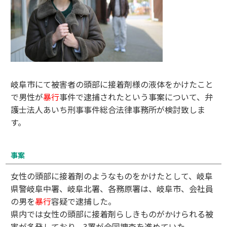
岐阜市にて被害者の頭部に接着剤様の液体をかけたこと
で男性が
暴行
事件で逮捕されたという事案について、弁
護士法人あいち刑事事件総合法律事務所が検討致しま
す。
事案
女性の頭部に接着剤のようなものをかけたとして、岐阜
県警岐阜中署、岐阜北署、各務原署は、岐阜市、会社員
の男を
暴行
容疑で逮捕した。
県内では女性の頭部に接着剤らしきものがかけられる被
害が多発しており、3署が合同捜査を進めていた。