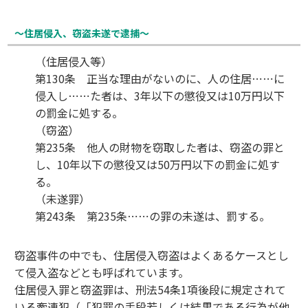
～住居侵入、窃盗未遂で逮捕～
（住居侵入等）
第130条 正当な理由がないのに、人の住居⋯⋯に
侵入し⋯⋯た者は、3年以下の懲役又は10万円以下
の罰金に処する。
（窃盗）
第235条 他人の財物を窃取した者は、窃盗の罪と
し、10年以下の懲役又は50万円以下の罰金に処す
る。
（未遂罪）
第243条 第235条⋯⋯の罪の未遂は、罰する。
窃盗事件の中でも、住居侵入窃盗はよくあるケースとし
て侵入盗などとも呼ばれています。
住居侵入罪と窃盗罪は、刑法54条1項後段に規定されて
いる牽連犯（「犯罪の手段若しくは結果である行為が他