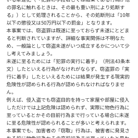
の罪名に触れるときは、その最も重い刑により処断す
る」）として処理されることから、その処断刑は「10年
以下の懲役又は50万円以下の罰金」となります。
本事案では、窃盗罪は既遂に至っておらず未遂にとどま
ると判断されていますが、詳細な事実関係は不明なた
め、一般論として窃盗未遂がいつ成立するかについて少
し考えてみましょう。
未遂に至るためには「犯罪の実行に着手」（刑法43条本
文）したといえる行為がなけれがならず、窃盗罪の「実
行に着手」したといえるためには結果が発生する現実的
危険性が認められる行為が認められなければなりませ
ん。
例えば、侵入盗でも窃盗目的を持って家屋や部屋に侵入
しただけでは上記危険は認められず、実際に物色行為に
至っているとかその目前行為まで行っている場合に未遂
に至る危険性が認められることが多いと考えられます。
本事案でも、加害者の「窃取」行為は、被害者に発見さ