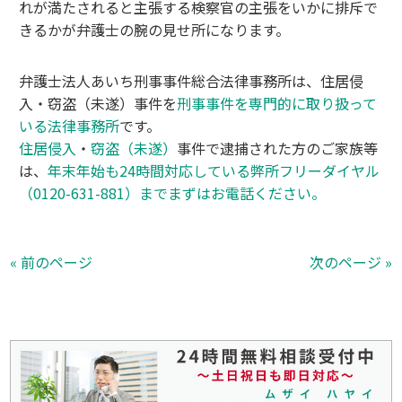
れが満たされると主張する検察官の主張をいかに排斥で
きるかが弁護士の腕の見せ所になります。
弁護士法人あいち刑事事件総合法律事務所は、住居侵
入・窃盗（未遂）事件を
刑事事件を専門的に取り扱って
いる法律事務所
です。
住居侵入
・
窃盗（未遂）
事件で逮捕された方のご家族等
は、
年末年始も24時間対応している弊所フリーダイヤル
（0120-631-881）までまずはお電話ください。
« 前のページ
次のページ »