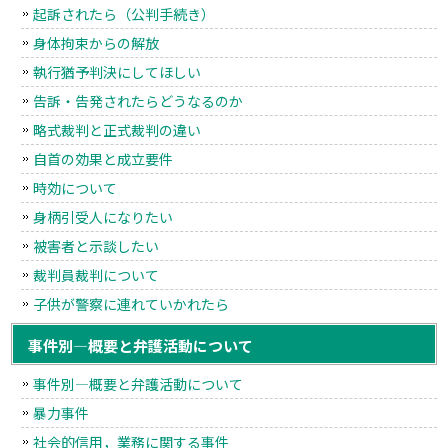
起訴されたら（公判手続き）
身体拘束からの解放
執行猶予判決にしてほしい
告訴・告発されたらどうなるのか
略式裁判と正式裁判の違い
自首の効果と成立要件
時効について
身柄引受人になりたい
被害者と示談したい
裁判員裁判について
子供が警察に連れていかれたら
事件別―概要と弁護活動について
事件別―概要と弁護活動について
暴力事件
社会的信用，業務に関する事件