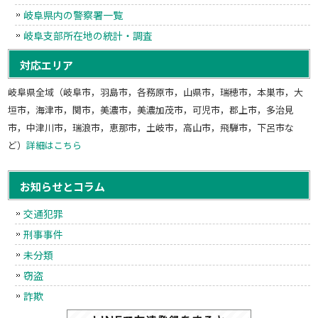
岐阜県内の警察署一覧
岐阜支部所在地の統計・調査
対応エリア
岐阜県全域（岐阜市，羽島市，各務原市，山県市，瑞穂市，本巣市，大
垣市，海津市，関市，美濃市，美濃加茂市，可児市，郡上市，多治見
市，中津川市，瑞浪市，恵那市，土岐市，高山市，飛騨市，下呂市な
ど）
詳細はこちら
お知らせとコラム
交通犯罪
刑事事件
未分類
窃盗
詐欺