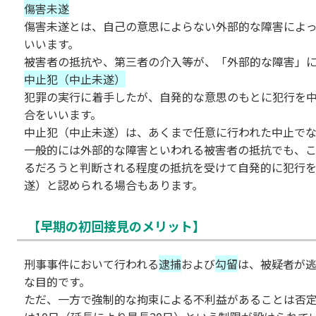
傷害未遂
傷害未遂とは、自己の意思によらない外部的な障害によ
いいます。
被害者の抵抗や、第三者の介入等が、「外部的な障害」
中止犯（中止未遂）
犯罪の実行に着手したが、自発的な意思のもとに犯行を
合をいいます。
中止犯（中止未遂）は、あくまで任意に行われた中止で
一般的には外部的な障害といわれる被害者の抵抗でも、
るだろうと判断される程度の抵抗を受けて自発的に犯行
遂）と認められる場合もあります。
【早期の初回接見のメリット】
刑事事件において行われる
逮捕
および
勾留
は、被疑者が
な目的です。
ただ、一方で強制的な拘束による不利益があることは否定