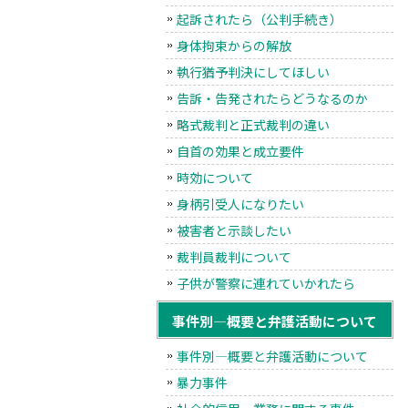
起訴されたら（公判手続き）
身体拘束からの解放
執行猶予判決にしてほしい
告訴・告発されたらどうなるのか
略式裁判と正式裁判の違い
自首の効果と成立要件
時効について
身柄引受人になりたい
被害者と示談したい
裁判員裁判について
子供が警察に連れていかれたら
事件別―概要と弁護活動について
事件別―概要と弁護活動について
暴力事件