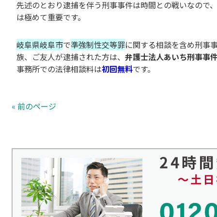
先述のとおり逮捕を伴う刑事事件は時間との戦いなので
は極めて重要です。
岐阜県岐阜市
で
準強制性交等罪
に関する相談を含め刑事
族、ご友人が逮捕された方は、
弁護士法人あいち刑事事
事務所での法律相談料は
初回無料
です。
« 前のページ