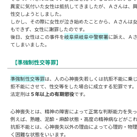
異変に気付いた女性は抵抗してきましたが、Ａさんは、
性交しようとしました。
しかし、その際に女性が泣き始めたことから、Ａさんは
もできず、女性に謝罪したのです。
後日、女性はこの事件を
岐阜県岐阜中警察署
に訴え、Ａ
てしまいました。
【準強制性交等罪】
準強制性交等罪
は、人の心神喪失若しくは抗拒不能に乗
拒不能にさせて、性交等をした場合に成立する犯罪です。
法定刑は
５年以上の有期懲役
です。
心神喪失とは、精神の障害によって正常な判断能力を失っ
例えば、熟睡、泥酔・麻酔状態・高度の精神病などがこ
抗拒不能とは、心神喪失以外の理由によって心理的・物
く困難な状態をいいます。