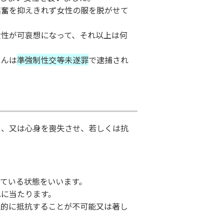
興奮を抑えきれず女性の服を脱がせて
女性が可哀想になって、それ以上は何
さんは
準強制性交等未遂罪
で逮捕され
じ、又は心身を喪失させ、若しくは抗
ている状態をいいます。
れに当たります。
理的に抵抗することが不可能又は著し