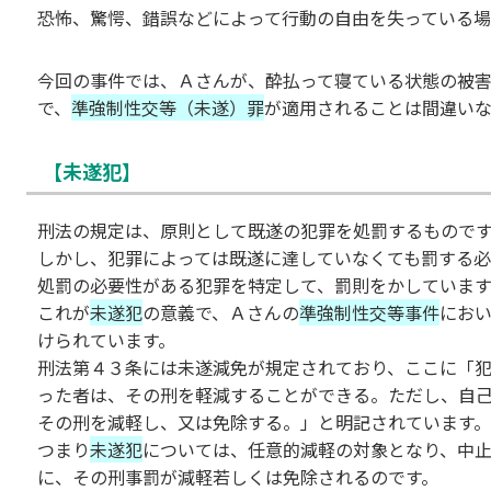
恐怖、驚愕、錯誤などによって行動の自由を失っている場
今回の事件では、Ａさんが、酔払って寝ている状態の被
で、
準強制性交等（未遂）罪
が適用されることは間違い
【未遂犯】
刑法の規定は、原則として既遂の犯罪を処罰するもので
しかし、犯罪によっては既遂に達していなくても罰する
処罰の必要性がある犯罪を特定して、罰則をかしています
これが
未遂犯
の意義で、Ａさんの
準強制性交等事件
にお
けられています。
刑法第４３条には未遂減免が規定されており、ここに「
った者は、その刑を軽減することができる。ただし、自
その刑を減軽し、又は免除する。」と明記されています。
つまり
未遂犯
については、任意的減軽の対象となり、中
に、その刑事罰が減軽若しくは免除されるのです。