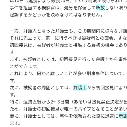
は10日（延長により最長20日）という制限が設けられて
事件を担当する検察官は、処分を保留して
釈放
しない限
起訴するかどうかを決めなければなりません。
一方、弁護人となった弁護士も、この期間内に様々な弁
それに先立って、第一に行うべきは被疑者との面会、す
初回接見は、被疑者が弁護士と接触する最初の機会であ
す。
まず、被疑者としては、初回接見を行った弁護士から事
とができます。
これにより、何かと難しいことが多い刑事事件について
す。
次に、被疑者の周囲としては、
弁護士
から初回接見によ
す。
特に、逮捕直後から2～3日間（あるいは接見禁止決定が
ため、弁護士の初回接見が唯一のパイプとなることが多
更に、弁護士としては、事件を依頼された際に迅速に
示
ます。