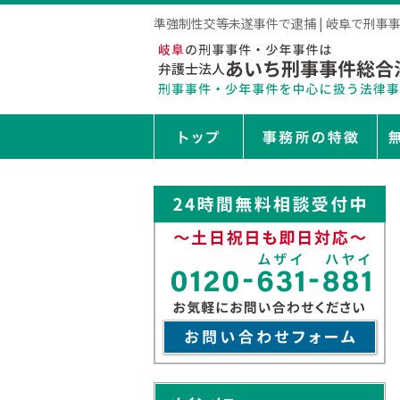
準強制性交等未遂事件で逮捕 | 岐阜で刑