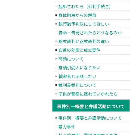
起訴されたら（公判手続き）
身体拘束からの解放
執行猶予判決にしてほしい
告訴・告発されたらどうなるのか
略式裁判と正式裁判の違い
自首の効果と成立要件
時効について
身柄引受人になりたい
被害者と示談したい
裁判員裁判について
子供が警察に連れていかれたら
事件別―概要と弁護活動について
事件別―概要と弁護活動について
暴力事件