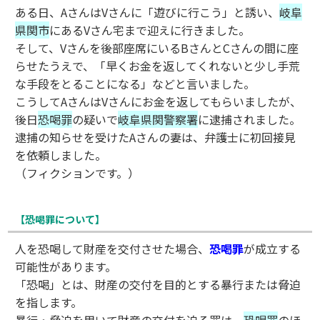
ある日、AさんはVさんに「遊びに行こう」と誘い、
岐阜
県関市
にあるVさん宅まで迎えに行きました。
そして、Vさんを後部座席にいるBさんとCさんの間に座
らせたうえで、「早くお金を返してくれないと少し手荒
な手段をとることになる」などと言いました。
こうしてAさんはVさんにお金を返してもらいましたが、
後日
恐喝罪
の疑いで
岐阜県関警察署
に逮捕されました。
逮捕の知らせを受けたAさんの妻は、弁護士に初回接見
を依頼しました。
（フィクションです。）
【恐喝罪について】
人を恐喝して財産を交付させた場合、
恐喝罪
が成立する
可能性があります。
「恐喝」とは、財産の交付を目的とする暴行または脅迫
を指します。