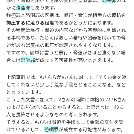
暴行・脅迫を用いて財産の交付を迫る罪は、
恐喝罪
のほ
かに
強盗罪
もあります。
強盗罪と恐喝罪の区別は、暴行・脅迫が相手方の
反抗を
抑圧するに足りる程度
であるかどうかによります。
その程度は暴行・脅迫の内容などから客観的に判断され
る事柄であり、たとえば激しい暴行や凶器を用いての脅
迫があれば反抗の抑圧が認定されやすくなります。
ですので、簡単に言うと暴行・脅迫がさほど強くない場
合には
恐喝罪
が成立する可能性が高いと言えます。
上記事例では、AさんらがVさんに対して「早くお金を返
してくれないと少し手荒な手段をとることになる」など
と言っています。
こうした文言に加えて、Vさんの両隣に体格のいいBさん
およびCさんがいることからすると、上記発言は一般に
人を畏怖させるようなものと考えられます。
そうすると、Aさんは脅迫を手段として金銭の交付を受
けているとして、
恐喝罪
が成立する可能性があります。