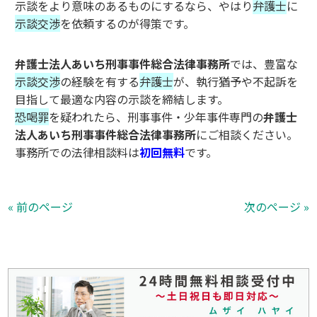
示談をより意味のあるものにするなら、やはり
弁護士
に
示談交渉
を依頼するのが得策です。
弁護士法人あいち刑事事件総合法律事務所
では、豊富な
示談交渉
の経験を有する
弁護士
が、執行猶予や不起訴を
目指して最適な内容の示談を締結します。
恐喝罪
を疑われたら、刑事事件・少年事件専門の
弁護士
法人あいち刑事事件総合法律事務所
にご相談ください。
事務所での法律相談料は
初回無料
です。
« 前のページ
次のページ »