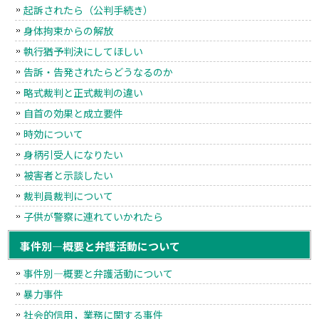
起訴されたら（公判手続き）
身体拘束からの解放
執行猶予判決にしてほしい
告訴・告発されたらどうなるのか
略式裁判と正式裁判の違い
自首の効果と成立要件
時効について
身柄引受人になりたい
被害者と示談したい
裁判員裁判について
子供が警察に連れていかれたら
事件別―概要と弁護活動について
事件別―概要と弁護活動について
暴力事件
社会的信用，業務に関する事件