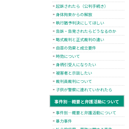
起訴されたら（公判手続き）
身体拘束からの解放
執行猶予判決にしてほしい
告訴・告発されたらどうなるのか
略式裁判と正式裁判の違い
自首の効果と成立要件
時効について
身柄引受人になりたい
被害者と示談したい
裁判員裁判について
子供が警察に連れていかれたら
事件別―概要と弁護活動について
事件別―概要と弁護活動について
暴力事件