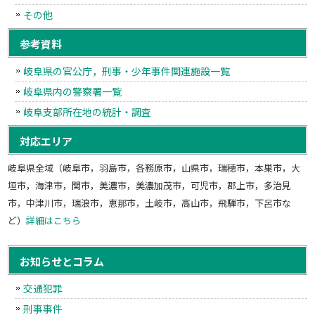
その他
参考資料
岐阜県の官公庁，刑事・少年事件関連施設一覧
岐阜県内の警察署一覧
岐阜支部所在地の統計・調査
対応エリア
岐阜県全域（岐阜市，羽島市，各務原市，山県市，瑞穂市，本巣市，大
垣市，海津市，関市，美濃市，美濃加茂市，可児市，郡上市，多治見
市，中津川市，瑞浪市，恵那市，土岐市，高山市，飛騨市，下呂市な
ど）
詳細はこちら
お知らせとコラム
交通犯罪
刑事事件