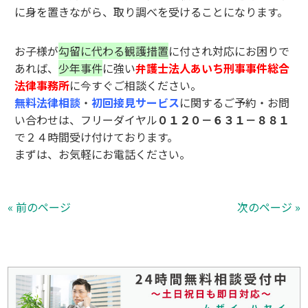
に身を置きながら、取り調べを受けることになります。
お子様が
勾留に代わる観護措置
に付され対応にお困りで
あれば、
少年事件
に強い
弁護士法人あいち刑事事件総合
法律事務所
に今すぐご相談ください。
無料法律相談
・
初回接見サービス
に関するご予約・お問
い合わせは、フリーダイヤル
０１２０－６３１－８８１
で２４時間受け付けております。
まずは、お気軽にお電話ください。
« 前のページ
次のページ »