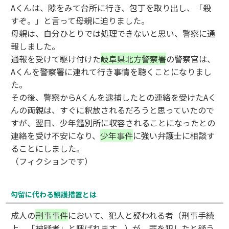
Aくんは、隙をみて台所に行き、包丁を取り出し、「殺
すぞ。」と言って母親に迫りました。
母親は、自分ひとりでは処理できないと思い、警察に通
報しました。
通報を受けて駆け付けた
岐阜県北方警察署
の警察官は、
Aくんを警察署に連れて行き事情を聴くことになりまし
た。
その後、警察からAくんを逮捕したとの連絡を受けたAく
んの両親は、すぐに釈放されるだろうと思っていたので
すが、翌日、少年鑑別所に収容されることになったとの
連絡を受け不安になり、
少年事件
に強い弁護士に相談す
ることにしました。
（フィクションです）
勾留に代わる観護措置とは
成人の
刑事事件
において、犯人と疑われる者（刑事手続
上、「被疑者」と呼ばれます。）が、罪を犯したと疑う