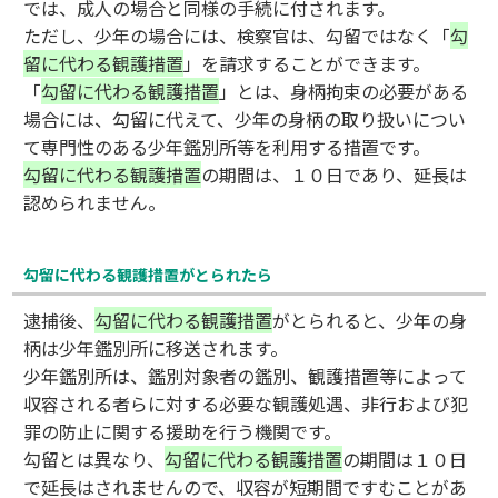
では、成人の場合と同様の手続に付されます。
ただし、少年の場合には、検察官は、勾留ではなく「
勾
留に代わる観護措置
」を請求することができます。
「
勾留に代わる観護措置
」とは、身柄拘束の必要がある
場合には、勾留に代えて、少年の身柄の取り扱いについ
て専門性のある少年鑑別所等を利用する措置です。
勾留に代わる観護措置
の期間は、１０日であり、延長は
認められません。
勾留に代わる観護措置がとられたら
逮捕後、
勾留に代わる観護措置
がとられると、少年の身
柄は少年鑑別所に移送されます。
少年鑑別所は、鑑別対象者の鑑別、観護措置等によって
収容される者らに対する必要な観護処遇、非行および犯
罪の防止に関する援助を行う機関です。
勾留とは異なり、
勾留に代わる観護措置
の期間は１０日
で延長はされませんので、収容が短期間ですむことがあ