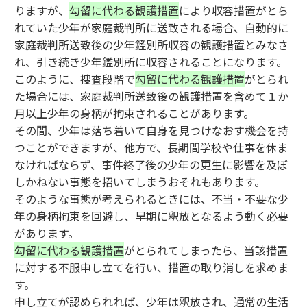
りますが、
勾留に代わる観護措置
により収容措置がとら
れていた少年が家庭裁判所に送致される場合、自動的に
家庭裁判所送致後の少年鑑別所収容の観護措置とみなさ
れ、引き続き少年鑑別所に収容されることになります。
このように、捜査段階で
勾留に代わる観護措置
がとられ
た場合には、家庭裁判所送致後の観護措置を含めて１か
月以上少年の身柄が拘束されることがあります。
その間、少年は落ち着いて自身を見つけなおす機会を持
つことができますが、他方で、長期間学校や仕事を休ま
なければならず、事件終了後の少年の更生に影響を及ぼ
しかねない事態を招いてしまうおそれもあります。
そのような事態が考えられるときには、不当・不要な少
年の身柄拘束を回避し、早期に釈放となるよう動く必要
があります。
勾留に代わる観護措置
がとられてしまったら、当該措置
に対する不服申し立てを行い、措置の取り消しを求めま
す。
申し立てが認められれば、少年は釈放され、通常の生活