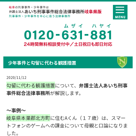
少年事件と勾留に代わる観護措置
2020/11/12
勾留に代わる観護措置
について、
弁護士法人あいち刑事
事件総合法律事務所
が解説します。
～事例～
岐阜県本巣郡北方町
に住むAくん（１７歳）は、スマー
トフォンのゲームへの課金について母親と口論になりま
した。