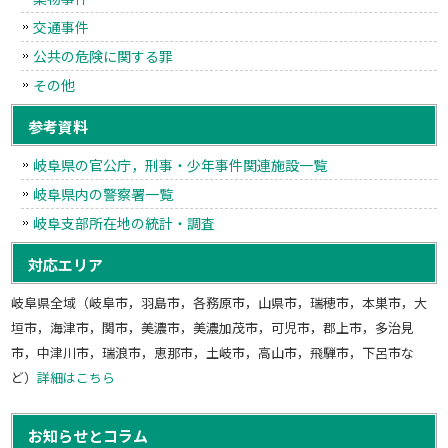
交通事件
公共の危険に関する罪
その他
参考資料
岐阜県の官公庁，刑事・少年事件関連施設一覧
岐阜県内の警察署一覧
岐阜支部所在地の統計・調査
対応エリア
岐阜県全域（岐阜市，羽島市，各務原市，山県市，瑞穂市，本巣市，大
垣市，海津市，関市，美濃市，美濃加茂市，可児市，郡上市，多治見
市，中津川市，瑞浪市，恵那市，土岐市，高山市，飛騨市，下呂市な
ど）
詳細はこちら
お知らせとコラム