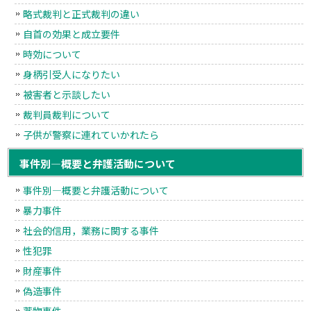
略式裁判と正式裁判の違い
自首の効果と成立要件
時効について
身柄引受人になりたい
被害者と示談したい
裁判員裁判について
子供が警察に連れていかれたら
事件別―概要と弁護活動について
事件別―概要と弁護活動について
暴力事件
社会的信用，業務に関する事件
性犯罪
財産事件
偽造事件
薬物事件