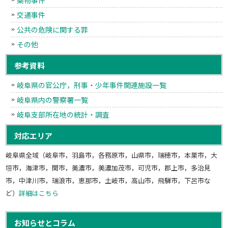
交通事件
公共の危険に関する罪
その他
参考資料
岐阜県の官公庁，刑事・少年事件関連施設一覧
岐阜県内の警察署一覧
岐阜支部所在地の統計・調査
対応エリア
岐阜県全域（岐阜市，羽島市，各務原市，山県市，瑞穂市，本巣市，大
垣市，海津市，関市，美濃市，美濃加茂市，可児市，郡上市，多治見
市，中津川市，瑞浪市，恵那市，土岐市，高山市，飛騨市，下呂市な
ど）
詳細はこちら
お知らせとコラム