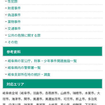
性犯罪
財産事件
偽造事件
薬物事件
交通事件
公共の危険に関する罪
その他
参考資料
岐阜県の官公庁，刑事・少年事件関連施設一覧
岐阜県内の警察署一覧
岐阜支部所在地の統計・調査
対応エリア
岐阜県全域（岐阜市，羽島市，各務原市，山県市，瑞穂市，本巣市，大
垣市，海津市，関市，美濃市，美濃加茂市，可児市，郡上市，多治見
市，中津川市，瑞浪市，恵那市，土岐市，高山市，飛騨市，下呂市な