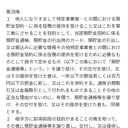
第28条
１ 他人になりすまして特定事業者…との間における預
貯金契約…に係る役務の提供を受けること又はこれを第
三者にさせることを目的として、当該預貯金契約に係る
預貯金通帳、預貯金の引出用のカード、預貯金の引出し
又は振込みに必要な情報その他特定事業者との間におけ
る預貯金契約に係る役務の提供を受けるために必要なも
のとして政令で定めるもの（以下この条において「預貯
金通帳等」という。）を譲り受け、その交付を受け、又
はその提供を受けた者は、一年以下の懲役若しくは百万
円以下の罰金に処し、又はこれを併科する。通常の商取
引又は金融取引として行われるものであることその他の
正当な理由がないのに、有償で、預貯金通帳等を譲り受
け、その交付を受け、又はその提供を受けた者も、同様
とする。
２ 相手方に前項前段の目的があることの情を知って、
その者に預貯金通帳等を譲り渡し、交付し、又は提供し