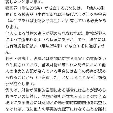
説したいと思います。
窃盗罪（刑法235条）が成立するためには、「他人の財
物」たる被害品（本件であれば手提げバッグ）を被害者
（本件であれば上記女子高生）が占有している必要があ
ります。
他人による財物の占有が認められなければ、財物が犯人
によって盗まれたような状況にあるとしても、法的には
占有離脱物横領罪（刑法254条）が成立するに過ぎませ
ん。
判例・通説上、占有とは財物に対する事実上の支配をい
うと解されており、当該財物が奪われた時点において他
人の事実的支配が及んでいる場合には占有の侵害が認め
られることから（「窃取した」といえることから）窃盗
罪が成立します。
例えば、財物が閉鎖的空間にある場合には占有が認めら
れやすいのに対し、財物が誰もが立ち入ることのできる
場所にある場合には財物との場所的時間的関係を精査し
なければ、既に他人の事実的支配下にはなく占有を離れ