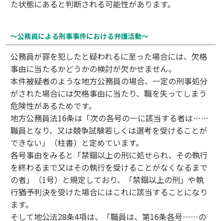
た状態にあると判断される可能性があります。
〜公務員による刑事事件における弁護活動〜
公務員が罪を犯したと疑われるに至った場合には、欠格
事由に当たるかどうかの検討が欠かせません。
本件被疑者のような地方公務員の場合、一定の刑事処分
がされた場合には欠格事由に当たり、職を失ってしまう
危険性があるためです。
地方公務員法16条は「次の各号の一に該当する者は……
職員となり、又は競争試験若しくは選考を受けることが
できない」（柱書）と定めています。
各号事由をみると「禁錮以上の刑に処せられ、その執行
を終わるまで又はその執行を受けることがなくなるまで
の者」（1号）と規定しており、「禁錮以上の刑」や執
行猶予判決を受けた場合にはこれに該当することになり
ます。
そして地公法28条4項は、「職員は、第16条各号……の