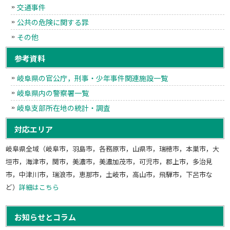
交通事件
公共の危険に関する罪
その他
参考資料
岐阜県の官公庁，刑事・少年事件関連施設一覧
岐阜県内の警察署一覧
岐阜支部所在地の統計・調査
対応エリア
岐阜県全域（岐阜市，羽島市，各務原市，山県市，瑞穂市，本巣市，大
垣市，海津市，関市，美濃市，美濃加茂市，可児市，郡上市，多治見
市，中津川市，瑞浪市，恵那市，土岐市，高山市，飛騨市，下呂市な
ど）
詳細はこちら
お知らせとコラム