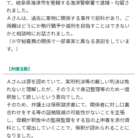
て、岐阜県海津市を管轄する海津警察署で逮捕・勾留さ
れました。
Ａさんは、過去に薬物に関係する事件で前科があり、ご
両親はどうにか執行猶予や減刑を目指すことはできない
かと相談時にお話されました。
（※守秘義務の関係で一部事実と異なる表記をしていま
す。）
【弁護活動】
Ａさんは罪を認めていて、実刑判決等の厳しい判決は免
れないと理解したが、そのうえで身辺整理等のため一度
釈放して欲しいという意向でした。
そのため、弁護士は保釈請求書にて、関係者に対し口裏
合わせをする等の証拠隠滅の可能性がないことを主張
し、母親が釈放中の監視監督をする旨の上申書を添付資
料として提出していくことで、保釈が認められることに
なりました。