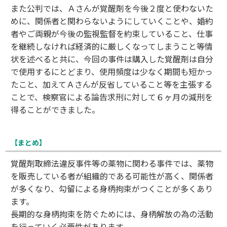
また公判では、Ａさんが覚醒剤を今後２度と使わないた
めに、関係者と関わらないようにしていくことや、婚約
者やご両親が今後の監視監督を約束していること、仕事
を継続しなければ経済的に厳しくなってしまうこと等情
状を述べると共に、今回の事件は購入した覚醒剤は自分
で使用するにとどまり、使用頻度は少なく期間も短かっ
たこと、加えてＡさんが反省していること等を主張する
ことで、検察官による論告求刑に対して６ヶ月の減刑を
得ることができました。
【まとめ】
覚醒剤取締法違反事件等の薬物に関わる事件では、薬物
を販売している者が組織的である可能性が高く、関係者
が多くなり、勾留による身柄拘束がつくことが多くあり
ます。
長期的な身柄拘束を防ぐためには、身柄解放の為の活動
を行っていく必要性があります。