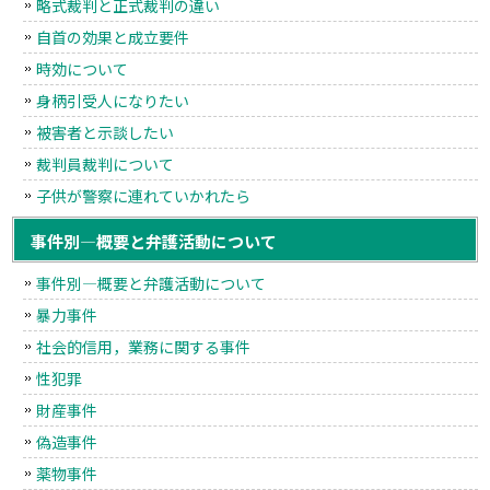
略式裁判と正式裁判の違い
自首の効果と成立要件
時効について
身柄引受人になりたい
被害者と示談したい
裁判員裁判について
子供が警察に連れていかれたら
事件別―概要と弁護活動について
事件別―概要と弁護活動について
暴力事件
社会的信用，業務に関する事件
性犯罪
財産事件
偽造事件
薬物事件