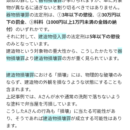
類似の罪として
器物損壊罪
が挙げられますが、単に対象
物が異なるに過ぎないと割り切るべきではありません。
器物損壊罪
の法定刑は、①
3年以下の懲役
、②
30万円以
下の罰金
、③
科料（1000円以上1万円未満の金銭の納
付）
のいずれかです。
それに対して、
建造物侵入罪
の法定刑は
5年以下の懲役
のみとなっています。
建造物という対象物の重大性から、こうしたかたちで
器
物損壊罪
より
建造物損壊罪
の方が重く見られています。
建造物損壊罪
における「損壊」には、物理的な破壊のみ
ならず、建造物の外観を損なうような状態にすることも
含まれます。
上記事例では、Aさんが水や通常の洗剤で落ちないよう
な塗料で弁当屋を汚損しています。
こうしたAさんの行為も「損壊」に当たる可能性があ
り、そうであれば
建造物損壊罪
が成立する可能性はあり
ます。