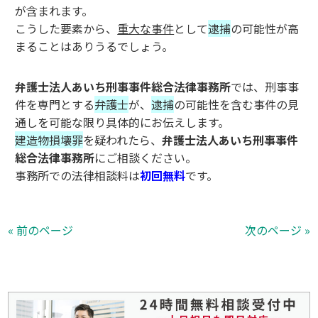
が含まれます。
こうした要素から、
重大な事件
として
逮捕
の可能性が高
まることはありうるでしょう。
弁護士法人あいち刑事事件総合法律事務所
では、刑事事
件を専門とする
弁護士
が、
逮捕
の可能性を含む事件の見
通しを可能な限り具体的にお伝えします。
建造物損壊罪
を疑われたら、
弁護士法人あいち刑事事件
総合法律事務所
にご相談ください。
事務所での法律相談料は
初回無料
です。
« 前のページ
次のページ »