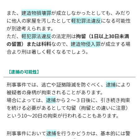
また、
建造物損壊罪
が成立しなかったとしても、みだり
に他人の家屋を汚したとして
軽犯罪法違反
になる可能性
が別途考えられます。
ただ、
軽犯罪法違反
の法定刑は
拘留（1日以上30日未満
の留置）または科料
なので、
建造物侵入罪
が成立する場
合より刑は著しく軽くなるでしょう。
【逮捕の可能性】
刑事事件では、逃亡や証拠隠滅を防ぐべく、
逮捕
により
被疑者の身柄が拘束されることがあります。
場合によっては、
逮捕
から２～３日後に、引き続き拘束
を続ける必要があるとして勾留（拘留との違いに注意）
という10～20日の拘束が行われることもあります。
刑事事件において
逮捕
を行うかどうかは、基本的には警