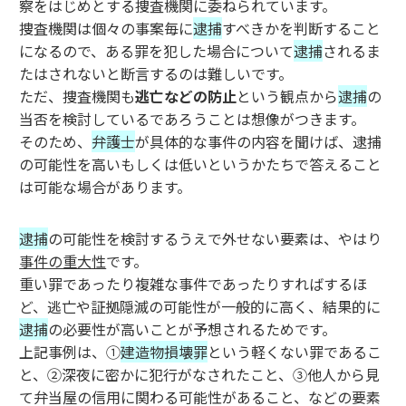
察をはじめとする捜査機関に委ねられています。
捜査機関は個々の事案毎に
逮捕
すべきかを判断すること
になるので、ある罪を犯した場合について
逮捕
されるま
たはされないと断言するのは難しいです。
ただ、捜査機関も
逃亡などの防止
という観点から
逮捕
の
当否を検討しているであろうことは想像がつきます。
そのため、
弁護士
が具体的な事件の内容を聞けば、逮捕
の可能性を高いもしくは低いというかたちで答えること
は可能な場合があります。
逮捕
の可能性を検討するうえで外せない要素は、やはり
事件の重大性
です。
重い罪であったり複雑な事件であったりすればするほ
ど、逃亡や証拠隠滅の可能性が一般的に高く、結果的に
逮捕
の必要性が高いことが予想されるためです。
上記事例は、①
建造物損壊罪
という軽くない罪であるこ
と、②深夜に密かに犯行がなされたこと、③他人から見
て弁当屋の信用に関わる可能性があること、などの要素