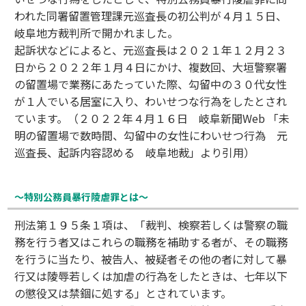
われた同署留置管理課元巡査長の初公判が４月１５日、
岐阜地方裁判所で開かれました。
起訴状などによると、元巡査長は２０２１年１２月２３
日から２０２２年１月４日にかけ、複数回、大垣警察署
の留置場で業務にあたっていた際、勾留中の３０代女性
が１人でいる居室に入り、わいせつな行為をしたとされ
ています。（２０２２年４月１６日 岐阜新聞Web 「未
明の留置場で数時間、勾留中の女性にわいせつ行為 元
巡査長、起訴内容認める 岐阜地裁」より引用）
～特別公務員暴行陵虐罪とは～
刑法第１９５条１項は、「裁判、検察若しくは警察の職
務を行う者又はこれらの職務を補助する者が、その職務
を行うに当たり、被告人、被疑者その他の者に対して暴
行又は陵辱若しくは加虐の行為をしたときは、七年以下
の懲役又は禁錮に処する」とされています。