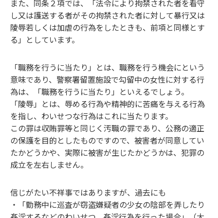
また、同条２項では、「法令により拘禁された者を看守
し又は護送する者がその拘禁された者に対して暴行又は
陵辱若しくは加虐の行為をしたときも、前項と同様とす
る」としています。
「職務を行うに当たり」とは、職務を行う機会にという
意味であり、警察署留置施設で勾留中の女性に対する行
為は、「職務を行うに当たり」といえるでしょう。
「陵辱」とは、辱める行為や精神的に苦痛を与える行為
を指し、わいせつな行為はこれに当たります。
この罪は収賄罪等と同じく汚職の罪であり、公務の適正
の保護を目的としたものですので、被害者が同意してい
たかどうかや、実際に被害が生じたかどうかは、犯罪の
成立を左右しません。
信じがたい不祥事ではありますが、過去にも
・「勤務中に巡査が窃盗嫌疑者の少女の陰部を弄したり
姦淫するなどのわいせつ、姦淫行為を行った場合」（大