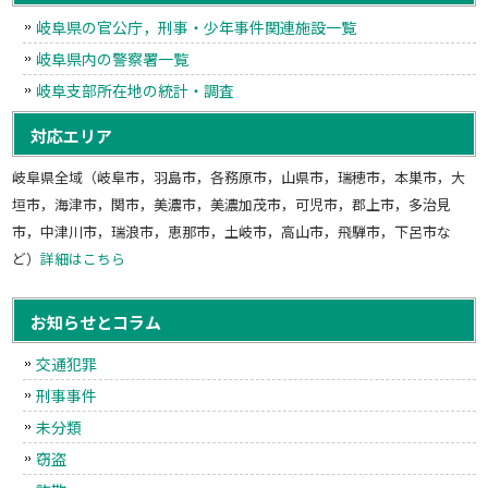
岐阜県の官公庁，刑事・少年事件関連施設一覧
岐阜県内の警察署一覧
岐阜支部所在地の統計・調査
対応エリア
岐阜県全域（岐阜市，羽島市，各務原市，山県市，瑞穂市，本巣市，大
垣市，海津市，関市，美濃市，美濃加茂市，可児市，郡上市，多治見
市，中津川市，瑞浪市，恵那市，土岐市，高山市，飛騨市，下呂市な
ど）
詳細はこちら
お知らせとコラム
交通犯罪
刑事事件
未分類
窃盗