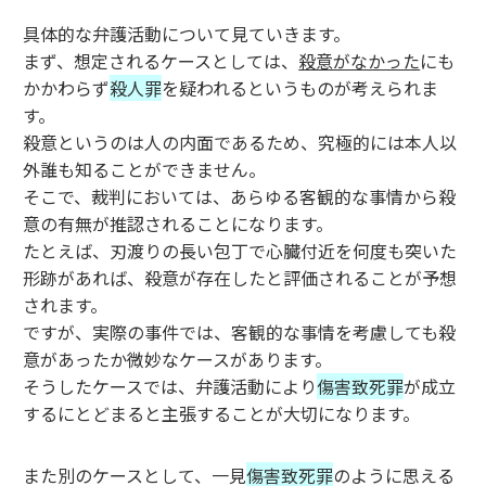
具体的な弁護活動について見ていきます。
まず、想定されるケースとしては、
殺意がなかった
にも
かかわらず
殺人罪
を疑われるというものが考えられま
す。
殺意というのは人の内面であるため、究極的には本人以
外誰も知ることができません。
そこで、裁判においては、あらゆる客観的な事情から殺
意の有無が推認されることになります。
たとえば、刃渡りの長い包丁で心臓付近を何度も突いた
形跡があれば、殺意が存在したと評価されることが予想
されます。
ですが、実際の事件では、客観的な事情を考慮しても殺
意があったか微妙なケースがあります。
そうしたケースでは、弁護活動により
傷害致死罪
が成立
するにとどまると主張することが大切になります。
また別のケースとして、一見
傷害致死罪
のように思える