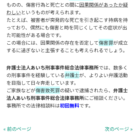
ものの、傷害行為と死亡との間に
因果関係があったか疑
わしい
というものが考えられます。
たとえば、被害者が突発的な死亡を引き起こす持病を持
っており、偶然にも傷害と時を同じくしてその症状が出
た可能性がある場合です。
この場合には、因果関係の存在を否定して
傷害罪
が成立
するに過ぎないと主張することも考えられるでしょう。
弁護士法人あいち刑事事件総合法律事務所
では、数多く
の刑事事件を経験している
弁護士
が、よりよい弁護活動
を目指して日々奔走しています。
ご家族などが
傷害致死罪
の疑いで逮捕されたら、
弁護士
法人あいち刑事事件総合法律事務所
にご相談ください。
事務所での法律相談料は
初回無料
です。
« 前のページ
次のページ »