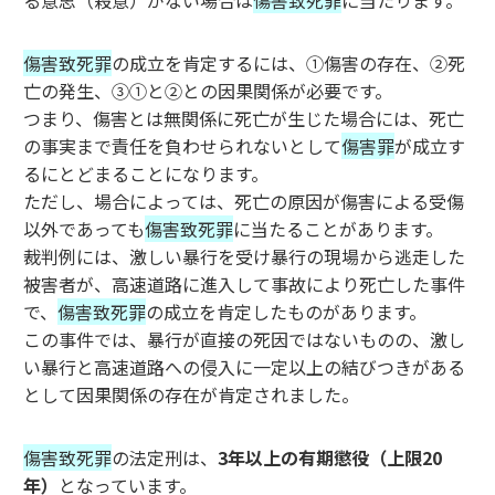
る意思（殺意）がない場合は
傷害致死罪
に当たります。
傷害致死罪
の成立を肯定するには、①傷害の存在、②死
亡の発生、③①と②との因果関係が必要です。
つまり、傷害とは無関係に死亡が生じた場合には、死亡
の事実まで責任を負わせられないとして
傷害罪
が成立す
るにとどまることになります。
ただし、場合によっては、死亡の原因が傷害による受傷
以外であっても
傷害致死罪
に当たることがあります。
裁判例には、激しい暴行を受け暴行の現場から逃走した
被害者が、高速道路に進入して事故により死亡した事件
で、
傷害致死罪
の成立を肯定したものがあります。
この事件では、暴行が直接の死因ではないものの、激し
い暴行と高速道路への侵入に一定以上の結びつきがある
として因果関係の存在が肯定されました。
傷害致死罪
の法定刑は、
3年以上の有期懲役（上限20
年）
となっています。