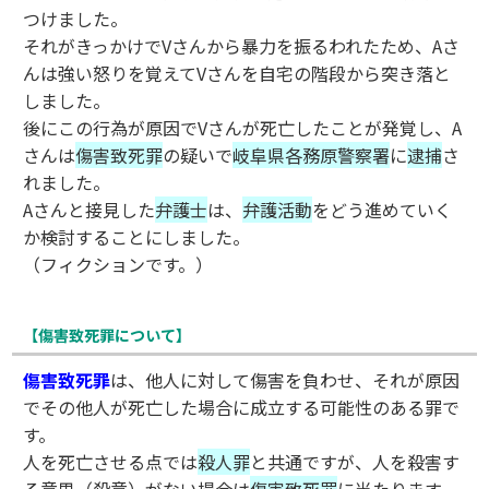
つけました。
それがきっかけでVさんから暴力を振るわれたため、Aさ
んは強い怒りを覚えてVさんを自宅の階段から突き落と
しました。
後にこの行為が原因でVさんが死亡したことが発覚し、A
さんは
傷害致死罪
の疑いで
岐阜県各務原警察署
に
逮捕
さ
れました。
Aさんと接見した
弁護士
は、
弁護活動
をどう進めていく
か検討することにしました。
（フィクションです。）
【傷害致死罪について】
傷害致死罪
は、他人に対して傷害を負わせ、それが原因
でその他人が死亡した場合に成立する可能性のある罪で
す。
人を死亡させる点では
殺人罪
と共通ですが、人を殺害す