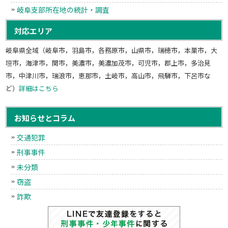
岐阜支部所在地の統計・調査
対応エリア
岐阜県全域（岐阜市，羽島市，各務原市，山県市，瑞穂市，本巣市，大
垣市，海津市，関市，美濃市，美濃加茂市，可児市，郡上市，多治見
市，中津川市，瑞浪市，恵那市，土岐市，高山市，飛騨市，下呂市な
ど）
詳細はこちら
お知らせとコラム
交通犯罪
刑事事件
未分類
窃盗
詐欺