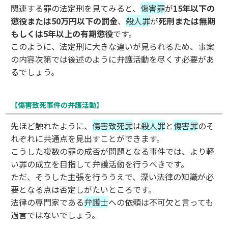
関連する罪の法定刑を見てみると、
傷害罪
が
15年以下の
懲役または50万円以下の罰金
、
殺人罪
が
死刑または無期
もしくは5年以上の有期懲役
です。
このように、法定刑に大きな違いが見られるため、事案
の内容次第では後述のように弁護活動を尽くす必要があ
るでしょう。
【傷害致死事件の弁護活動】
先ほど触れたように、
傷害致死罪
は
殺人罪
と
傷害罪
のそ
れぞれに共通点を見出すことができます。
こうした複数の罪の成否が問題となる事件では、より軽
い罪の成立を目指して弁護活動を行うべきです。
ただ、そうした主張を行ううえで、深い法律の知識が必
要となる点は否定しがたいところです。
法律の専門家である
弁護士
への依頼は不可欠と言っても
過言ではないでしょう。