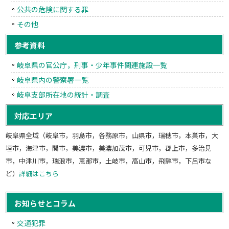
公共の危険に関する罪
その他
参考資料
岐阜県の官公庁，刑事・少年事件関連施設一覧
岐阜県内の警察署一覧
岐阜支部所在地の統計・調査
対応エリア
岐阜県全域（岐阜市，羽島市，各務原市，山県市，瑞穂市，本巣市，大
垣市，海津市，関市，美濃市，美濃加茂市，可児市，郡上市，多治見
市，中津川市，瑞浪市，恵那市，土岐市，高山市，飛騨市，下呂市な
ど）
詳細はこちら
お知らせとコラム
交通犯罪