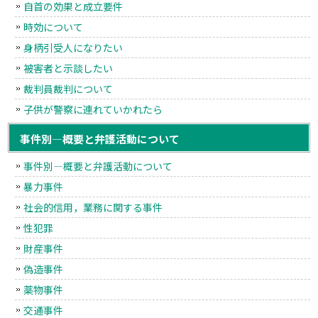
自首の効果と成立要件
時効について
身柄引受人になりたい
被害者と示談したい
裁判員裁判について
子供が警察に連れていかれたら
事件別―概要と弁護活動について
事件別―概要と弁護活動について
暴力事件
社会的信用，業務に関する事件
性犯罪
財産事件
偽造事件
薬物事件
交通事件