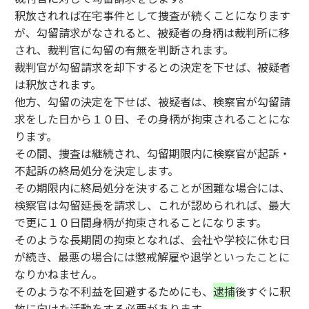
釈放されれば在宅事件として捜査が続くことになります
が、勾留請求がなされると、被疑者の身柄は裁判所に移
され、裁判官に勾留の有無を判断されます。
裁判官が勾留請求を却下するとの決定を下せば、被疑者
は釈放されます。
他方、勾留の決定を下せば、被疑者は、検察官が勾留請
求をした日から１０日、その身柄が拘束されることにな
ります。
その間、捜査は継続され、勾留期限内に検察官が起訴・
不起訴の終局処分を決定します。
その期限内に終局処分を決することが困難な場合には、
検察官は勾留延長を請求し、これが認められれば、最大
で更に１０日間身柄が拘束されることになります。
そのような長期間の拘束となれば、会社や学校に休む日
が続き、最悪の場合には懲戒解雇や退学といったことに
なりかねません。
そのような不利益を回避するためにも、
逮捕
後すぐに釈
放に向けた活動をする必要があります。