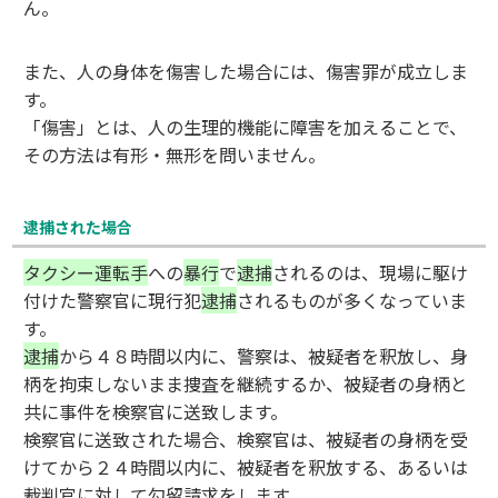
ん。
また、人の身体を傷害した場合には、傷害罪が成立しま
す。
「傷害」とは、人の生理的機能に障害を加えることで、
その方法は有形・無形を問いません。
逮捕された場合
タクシー運転手
への
暴行
で
逮捕
されるのは、現場に駆け
付けた警察官に現行犯
逮捕
されるものが多くなっていま
す。
逮捕
から４８時間以内に、警察は、被疑者を釈放し、身
柄を拘束しないまま捜査を継続するか、被疑者の身柄と
共に事件を検察官に送致します。
検察官に送致された場合、検察官は、被疑者の身柄を受
けてから２４時間以内に、被疑者を釈放する、あるいは
裁判官に対して勾留請求をします。