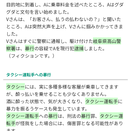
目的地に到着し、Aに乗車料金を述べたところ、Aはグダ
グダと文句を言い始めました。
Vさんは、「お客さん、払うの払わないの？」と聞いた
ところ、Aは突然大声を上げ、Vさんに掴みかかってきま
した。
Vさんはすぐに警察に通報し、駆け付けた
岐阜県高山警
察署
は、
暴行
の容疑でAを現行犯
逮捕
しました。
（フィクションです。）
タクシー運転手への暴行
タクシー
には、実に多種多様な客層が乗車してきます
が、酔っ払いを乗せることも少なくありません。
酒に酔った状態で、気が大きくなり、
タクシー運転手
に
暴力を振るうケースも発生しています。
タクシー運転手
への
暴行
は、刑法の
暴行
罪、
タクシー運
転手
が怪我をした場合には、傷害罪となる可能性があり
ます。