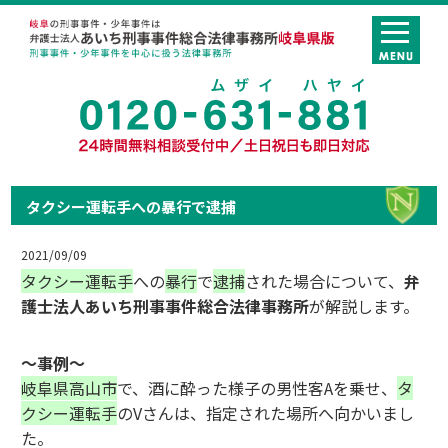
タクシー運転手への暴行で逮捕
2021/09/09
タクシー運転手
への
暴行
で
逮捕
された場合について、
弁
護士法人あいち刑事事件総合法律事務所
が解説します。
～事例～
岐阜県高山市
で、酒に酔った様子の男性客Aを乗せ、
タ
クシー運転手
のVさんは、指定された場所へ向かいまし
た。