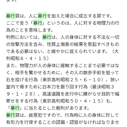
暴行
罪は、人に
暴行
を加えた場合に成立する罪です。
ここで言う「
暴行
」というのは、人に対する物理力の行
為のことを意味します。
判例においては、
暴行
は、人の身体に対する不法な一切
の攻撃方法を含み、性質上傷害の結果を惹起すべきもの
である必要はない、と緩やかに捉えられています。（大
判昭和８・４・１５）
また、物理力が人の身体に接触することまで必要ではな
く、相手を驚かせるために、その人の数歩手前を狙って
石を投げる行為（東京高判昭和２５・６・１０）、狭い
室内で脅すために日本刀を振り回す行為（最決昭和３
９・１・２８）、高速道路を走行中に嫌がらせ目的で幅
寄せをする行為（東京高判昭和５０・４・１５）も、
「
暴行
」に当たるとした裁判があります。
暴行
罪は、故意犯ですので、行為時に人の身体に対して
有形力を行使することの認識・認容がなければなりませ