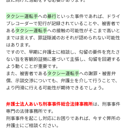
タクシー運転手
への
暴行
といった事件であれば、ドライ
ブレコーダーで犯行が記録されていることや、被害者で
ある
タクシー運転手
への接触の可能性がそこまで高いと
までは言えず、罪証隠滅のおそれが認められない可能性
はあります。
ですので、早期に弁護士に相談し、勾留の要件を充たさ
ない旨を客観的証拠に基づいて主張し、勾留を回避する
よう動くことが重要です。
また、被害者である
タクシー運転手
への謝罪・被害弁
償、示談交渉についても、弁護士を介して行うことで、
より円滑に行える可能性が期待できるでしょう。
弁護士法人あいち刑事事件総合法律事務所
は、刑事事件
専門の法律事務所です。
刑事事件を起こし対応にお困りであれば、今すぐ弊所の
弁護士にご相談ください。