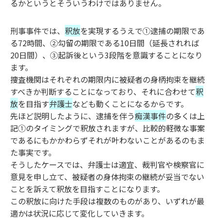
るかというとそういうわけではありません。
刑事事件では、
釈放
を実現するうえで①逮捕の期限であ
る72時間、②勾留の期限である10日間（延長されれば
20日間）、③起訴後という3段階を意識することになり
ます。
捜査機関はそれぞれの期限内に被疑者の身柄拘束を継続
すべきか判断することになっており、それに合わせて
釈
放
を目指す
弁護士
なども動くことになるからです。
先ほど説明したように、逮捕を伴う
痴漢事件
の多くは上
記①のタイミングで釈放されますが、比較的軽微な事案
であるにもかかわらずそれが叶わないことがあるのもま
た事実です。
そうしたケースでは、弁護士は適宜、裁判官や検察官に
意見を申し立て、被疑者の身体拘束の継続が妥当でない
ことを訴えて釈放を目指すことになります。
この釈放に向けた手段は複数のものがあり、いずれが最
適かは状況に応じて変化していきます。