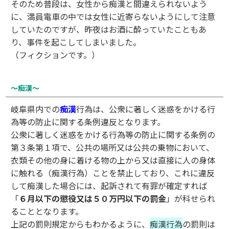
そのため普段は、女性から痴漢と間違えられないよう
に、満員電車の中では女性に近寄らないようにして注意
していたのですが、昨夜はお酒に酔っていたこともあ
り、事件を起こしてしまいました。
（フィクションです。）
～痴漢～
岐阜県内での
痴漢
行為は、公衆に著しく迷惑をかける行
為等の防止に関する条例違反となります。
公衆に著しく迷惑をかける行為等の防止に関する条例の
第３条第１項で、公共の場所又は公共の乗物において、
衣類その他の身に着ける物の上から又は直接に人の身体
に触れる（痴漢行為）ことを禁止しており、これに違反
して痴漢した場合には、起訴されて有罪が確定すれば
「
６月以下の懲役又は５０万円以下の罰金
」が科せられ
ることとなります。
上記の罰則規定からもわかるように、
痴漢行為
の罰則は