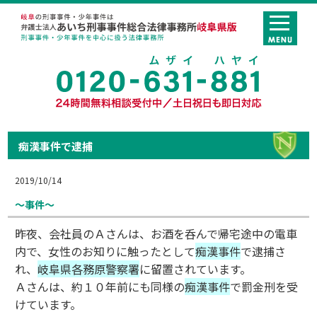
痴漢事件で逮捕
2019/10/14
～事件～
昨夜、会社員のＡさんは、お酒を呑んで帰宅途中の電車
内で、女性のお知りに触ったとして
痴漢事件
で逮捕さ
れ、
岐阜県各務原警察署
に留置されています。
Ａさんは、約１０年前にも同様の
痴漢事件
で罰金刑を受
けています。