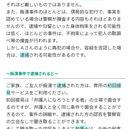
それほど厳しいものではありません。
また、痴漢事件のほとんどは、偶発的な犯行で、事実を
認めている場合は警察が捜査する内容もそれほどありま
せんので、逮捕や勾留といった身体拘束をされる可能性
は低く、ほとんどの事件は、不拘束によって犯人の取調
べ等の捜査が行われます。
しかしＡさんのように再犯の場合や、容疑を否認した場
合は、
逮捕
される可能性があるのです。
～痴漢事件で逮捕されると～
ご家族、ご友人が痴漢で
逮捕
された方は、弊所の
初回接
見
サービスをご利用ください。
初回接見は「弁護人になろうとする者」の立場で面会す
るのですが、弁護人と全く同じ条件で面会することがで
きるので、事件の詳細や、逮捕された方の認否を警察官
の立会なしで聞き取ることができます。
そして聞き取った内容をふまえて
弁護士
は、今後の刑事