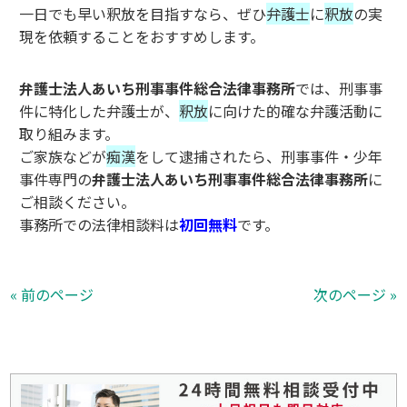
一日でも早い釈放を目指すなら、ぜひ
弁護士
に
釈放
の実
現を依頼することをおすすめします。
弁護士法人あいち刑事事件総合法律事務所
では、刑事事
件に特化した弁護士が、
釈放
に向けた的確な弁護活動に
取り組みます。
ご家族などが
痴漢
をして逮捕されたら、刑事事件・少年
事件専門の
弁護士法人あいち刑事事件総合法律事務所
に
ご相談ください。
事務所での法律相談料は
初回無料
です。
« 前のページ
次のページ »