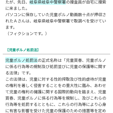
たが、先日、
岐阜県岐阜中警察署
の捜査員が自宅に捜索
に来ました。
パソコンに保存していた児童ポルノ動画数十点が押収さ
れたＡさんは、岐阜県岐阜中警察署で取調べを受けてい
ます。
（フィクションです。）
【児童ポルノ処罰法】
児童ポルノ処罰法
の正式名称は「児童買春、児童ポルノ
に係る行為等の規制及び処罰並びに児童の保護等に関す
る法律」です。
この法律は、児童に対する性的搾取及び性的虐待が児童
の権利を著しく侵害することをの重大性に鑑み、あわせ
て児童の権利の擁護に関する国際的動向を踏まえ、児童
買春、児童ポルノに係る行為等を規制し、及びこれらの
行為等を処罰するとともに、これらの行為等により心身
に有害な影響を受けた児童の保護のための措置等を定め