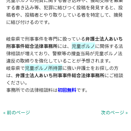
児童ポルノの売買に関する書き込みや、援助交際を募集
する書き込み等、犯罪に結びつく投稿を発見すると、投
稿者や、投稿者とやり取りしている者を特定して、摘発
に結び付けるのです。
岐阜県で刑事事件を専門に扱っている
弁護士法人あいち
刑事事件総合法律事務所
には、
児童ポルノ
に関係する法
律相談が増えており、警察等の捜査当局が児童ポルノ法
違反の取締りを強化していることが予想されます。
岐阜県で
児童ポルノ所持罪
に強い弁護士をお探しの方
は、
弁護士法人あいち刑事事件総合法律事務所
にご相談
ください。
事務所での法律相談料は
初回無料
です。
« 前のページ
次のページ »