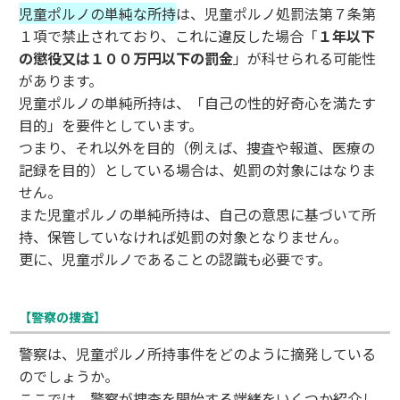
児童ポルノの単純な所持
は、児童ポルノ処罰法第７条第
１項で禁止されており、これに違反した場合「
１年以下
の懲役又は１００万円以下の罰金
」が科せられる可能性
があります。
児童ポルノの単純所持は、「自己の性的好奇心を満たす
目的」を要件としています。
つまり、それ以外を目的（例えば、捜査や報道、医療の
記録を目的）としている場合は、処罰の対象にはなりま
せん。
また児童ポルノの単純所持は、自己の意思に基づいて所
持、保管していなければ処罰の対象となりません。
更に、児童ポルノであることの認識も必要です。
【警察の捜査】
警察は、児童ポルノ所持事件をどのように摘発している
のでしょうか。
ここでは、警察が捜査を開始する端緒をいくつか紹介し