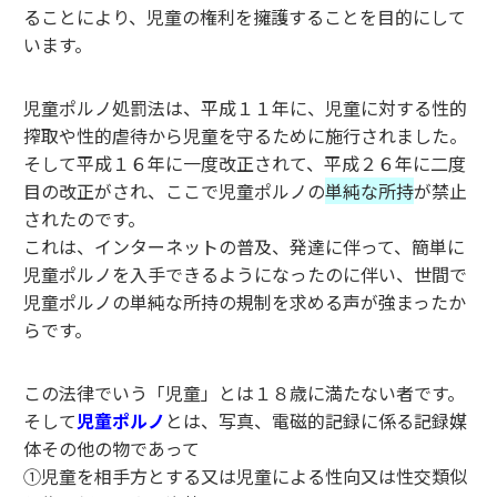
ることにより、児童の権利を擁護することを目的にして
います。
児童ポルノ処罰法は、平成１１年に、児童に対する性的
搾取や性的虐待から児童を守るために施行されました。
そして平成１６年に一度改正されて、平成２６年に二度
目の改正がされ、ここで児童ポルノの
単純な所持
が禁止
されたのです。
これは、インターネットの普及、発達に伴って、簡単に
児童ポルノを入手できるようになったのに伴い、世間で
児童ポルノの単純な所持の規制を求める声が強まったか
らです。
この法律でいう「児童」とは１８歳に満たない者です。
そして
児童ポルノ
とは、写真、電磁的記録に係る記録媒
体その他の物であって
①児童を相手方とする又は児童による性向又は性交類似