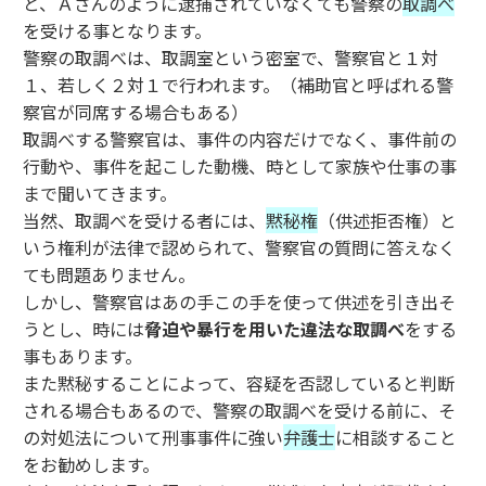
と、Ａさんのように逮捕されていなくても警察の
取調べ
を受ける事となります。
警察の取調べは、取調室という密室で、警察官と１対
１、若しく２対１で行われます。（補助官と呼ばれる警
察官が同席する場合もある）
取調べする警察官は、事件の内容だけでなく、事件前の
行動や、事件を起こした動機、時として家族や仕事の事
まで聞いてきます。
当然、取調べを受ける者には、
黙秘権
（供述拒否権）と
いう権利が法律で認められて、警察官の質問に答えなく
ても問題ありません。
しかし、警察官はあの手この手を使って供述を引き出そ
うとし、時には
脅迫や暴行を用いた違法な取調べ
をする
事もあります。
また黙秘することによって、容疑を否認していると判断
される場合もあるので、警察の取調べを受ける前に、そ
の対処法について刑事事件に強い
弁護士
に相談すること
をお勧めします。