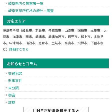
岐阜県内の警察署一覧
岐阜支部所在地の統計・調査
対応エリア
岐阜県全域（岐阜市，羽島市，各務原市，山県市，瑞穂市，本巣市，大
垣市，海津市，関市，美濃市，美濃加茂市，可児市，郡上市，多治見
市，中津川市，瑞浪市，恵那市，土岐市，高山市，飛騨市，下呂市な
ど）
詳細はこちら
お知らせとコラム
交通犯罪
刑事事件
未分類
窃盗
詐欺