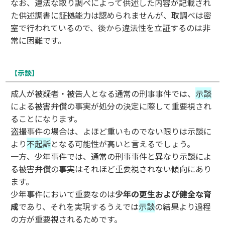
なお、違法な取り調べによって供述した内容が記載され
た供述調書に証拠能力は認められませんが、取調べは密
室で行われているので、後から違法性を立証するのは非
常に困難です。
【示談】
成人が被疑者・被告人となる通常の刑事事件では、
示談
による被害弁償の事実が処分の決定に際して重要視され
ることになります。
盗撮事件の場合は、よほど重いものでない限りは示談に
より
不起訴
となる可能性が高いと言えるでしょう。
一方、少年事件では、通常の刑事事件と異なり示談によ
る被害弁償の事実はそれほど重要視されない傾向にあり
ます。
少年事件において重要なのは
少年の更生および健全な育
成
であり、それを実現するうえでは
示談
の結果より過程
の方が重要視されるためです。