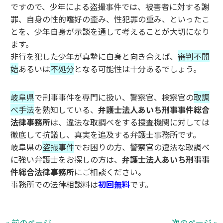
ですので、少年による盗撮事件では、被害者に対する謝
罪、自身の性的嗜好の歪み、性犯罪の重み、といったこ
とを、少年自身が示談を通して考えることが大切になり
ます。
非行を犯した少年が真摯に自身と向き合えば、
審判不開
始
あるいは
不処分
となる可能性は十分あるでしょう。
岐阜県
で刑事事件を専門に扱い、警察官、検察官の
取調
べ手法
を熟知している、
弁護士法人あいち刑事事件総合
法律事務所
は、違法な取調べをする捜査機関に対しては
徹底して抗議し、真実を追及する弁護士事務所です。
岐阜県の
盗撮事件
でお困りの方、警察官の違法な取調べ
に強い弁護士をお探しの方は、
弁護士法人あいち刑事事
件総合法律事務所
にご相談ください。
事務所での法律相談料は
初回無料
です。
« 前のページ
次のページ »